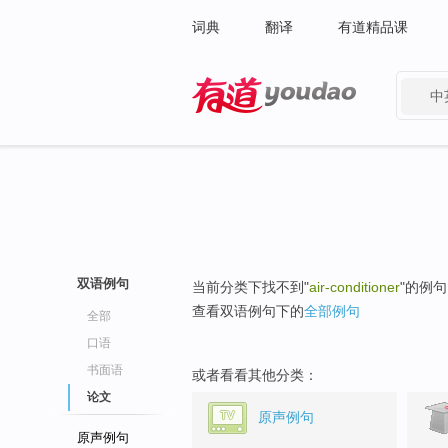
词典
翻译
有道精品课
中
有道 - 网易旗下搜索
双语例句
当前分类下找不到"
air-conditioner
"的例
查看双语例句下的
全部例句
全部
口语
书面语
或者看看其他分类：
论文
原声例句
原声例句