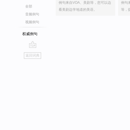
例句来自VOA、美剧等，您可以边
例句
全部
看美剧边学地道的美语。
等，
音频例句
视频例句
权威例句
go
返回词典
top