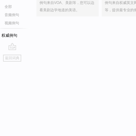
例句来自VOA、美剧等，您可以边
例句来自权威英文
全部
看美剧边学地道的美语。
等，提供最专业的
音频例句
视频例句
权威例句
go
返回词典
top