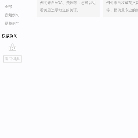
例句来自VOA、美剧等，您可以边
例句来自权威英文
全部
看美剧边学地道的美语。
等，提供最专业的
音频例句
视频例句
权威例句
go
返回词典
top