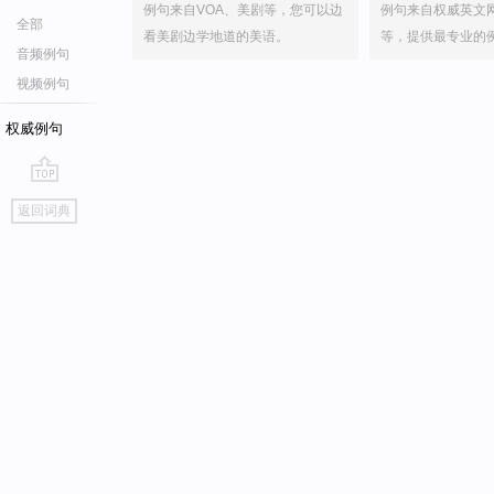
例句来自VOA、美剧等，您可以边
例句来自权威英文
全部
看美剧边学地道的美语。
等，提供最专业的
音频例句
视频例句
权威例句
go
返回词典
top