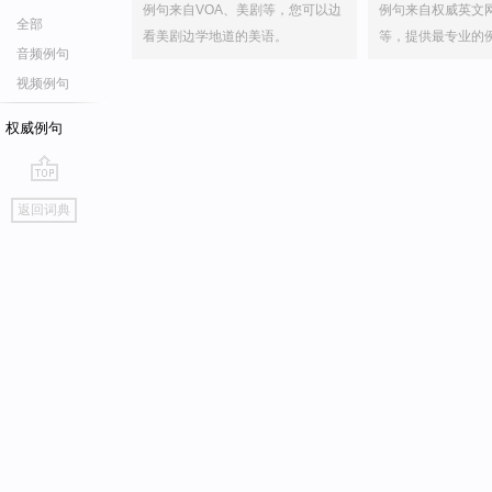
例句来自VOA、美剧等，您可以边
例句来自权威英文
全部
看美剧边学地道的美语。
等，提供最专业的
音频例句
视频例句
权威例句
go
返回词典
top