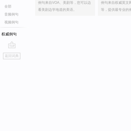
例句来自VOA、美剧等，您可以边
例句来自权威英文
全部
看美剧边学地道的美语。
等，提供最专业的
音频例句
视频例句
权威例句
go
返回词典
top