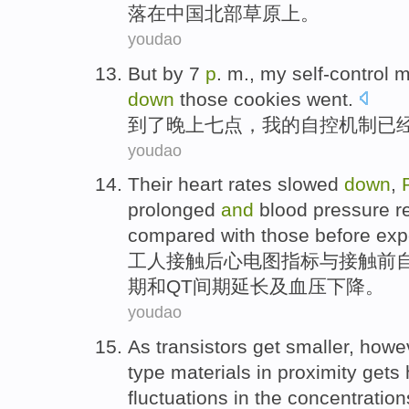
落
在
中国
北部
草原
上。
youdao
But by
7
p
. m.
,
my
self-control
m
down
those
cookies went
.
到了
晚上
七点
，
我
的
自控
机制
已
youdao
Their
heart rates slowed
down
,
prolonged
and
blood pressure
r
compared
with those
before
exp
工人
接触
后
心电图
指标
与
接触前
期和QT间期延长
及
血压
下降
。
youdao
As transistors
get smaller
,
howe
type materials in proximity gets
fluctuations
in the
concentration