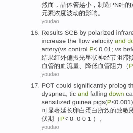
然而
，
晶体管
越
小，
制造PN
结
的
元素
浓度
波动
的影响。
youdao
Results
SGB
by polarized
infrar
increase
the
flow
velocity
and
d
artery
(vs control
P
< 0.01; vs be
结果
红外
偏振光
星状神经节阻滞
血管
的
血
流量
、
降低
血管
阻力
（
P
youdao
POT
could
significantly
prolog
t
dyspnea
,
tic
and
falling
down
ca
sensitized guinea pigs
(
P
<0.001)
可
显著
延长卵白蛋白所致
的
致敏
伏期
（
P
< 0 .0 0 1 ）。
youdao