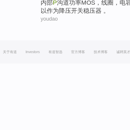
内部
P
沟道
功率
MOS
，
线圈
，
电
以
作为
降压
开关
稳压器
。
youdao
关于有道
Investors
有道智选
官方博客
技术博客
诚聘英