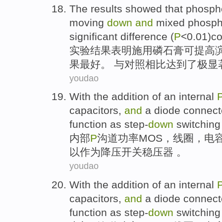
The results
showed that
phosp
moving
down
and
mixed
phosp
significant
difference
(
P
<0.01)
c
实验
结果
表明
施用
磷
石膏
可提高
果
最好
。 与对照相比达到了
极
显
youdao
With the
addition
of an
internal
capacitors
,
and
a
diode
connecte
function
as
step-
down
switching
内部
P
沟道
功率
MOS
，
线圈
，
电
以
作为
降压
开关
稳压器
。
youdao
With the
addition
of an
internal
capacitors
,
and
a
diode
connecte
function
as
step-
down
switching