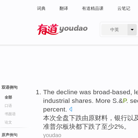
词典
翻译
有道精品课
云笔记
中英
有道 - 网易旗下搜索
双语例句
The
decline
was broad-based, 
全部
industrial
shares
.
More
S.&
P
. se
口语
percent.
书面语
本次全盘
下跌
由
原财
料
，
银行
以
论文
准普尔板块
都
下跌
了至少2%。
youdao
原声例句