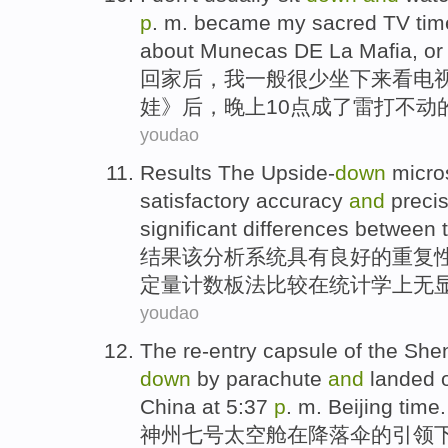
p
. m.
became
my sacred
TV
tim
about
Munecas
DE La
Mafia
, or
回家
后
，
我
一般
很少
坐下
来看
电
娃
》后，晚上
10
点
成了
雷打不动
youdao
Results
The
Upside-
down
micro
satisfactory
accuracy
and
preci
significant
differences between
t
结果
该
分析
系统
具有
良好
的
重复
定量计数板法比较在统计学
上无
youdao
The re-entry
capsule
of
the
She
down
by parachute
and
landed
China
at 5:37
p
.
m.
Beijing
time
.
神州
七号
太空舱
在
降落伞
的
引领