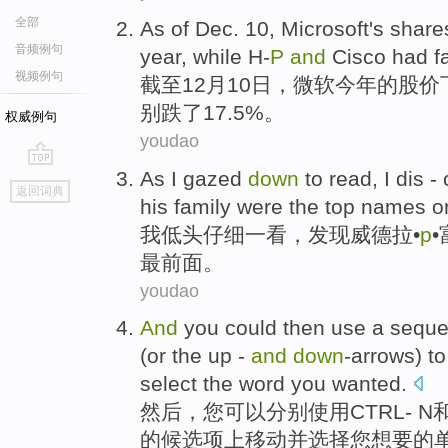
全部
As of Dec.
10
,
Microsoft's
share
音频例句
year
,
while
H-
P
and
Cisco had
f
视频例句
截至
12月
10
日，
微软
今年
的
股价
别跌了17.5%。
权威例句
youdao
As
I
gazed
down
to
read
, I dis -
go
返回词典
top
his
family
were the
top
names
o
我
低头
仔细一看
，发现威德拉•
p
•
最前面。
youdao
And
you
could
then
use
a seque
(
or
the up
-
and
down
-arrows)
to
select
the
word
you
wanted
.
然后
，
您
可以
分别
使用
CTRL
-
N
的候选项上移动
并
选择
您
想要
的