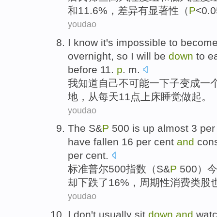
和11.6%，
差异
有
显著性
（
P
<0.
youdao
I
know
it's
impossible
to
becom
overnight
,
so
I will be
down
to
e
before
11.
p
. m
.
我
知道
自己
不可能
一下子
变成
一
地
，从每天11点
上床
睡觉
做起
。
youdao
The S&
P
500 is
up
almost
3 per
have
fallen
16 per cent
and
con
per cent.
标准
普尔500指数（S&
P
500）
却
下跌
了16%，
周期性
消费类
股
youdao
I
don't
usually
sit
down
and
wat