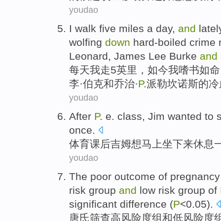
youdao
I
walk
five
miles
a day
,
and
latel
wolfing
down
hard-boiled
crime
Leonard, James
Lee
Burke
and
每天
我
走
5
英里
，如今我
嗜
书如命
李
·
伯克
和
乔治·
P
.派勒坎诺斯的冷
youdao
After
P
. e.
class
,
Jim
wanted to
s
once
.
体育
课后
吉姆
想
马上
坐
下来
休息
youdao
The
poor
outcome
of
pregnancy
risk
group
and
low
risk
group
of
significant
difference
(
P
<0.05).
唐氏
筛查
高风险度
组
和
低
风险
度