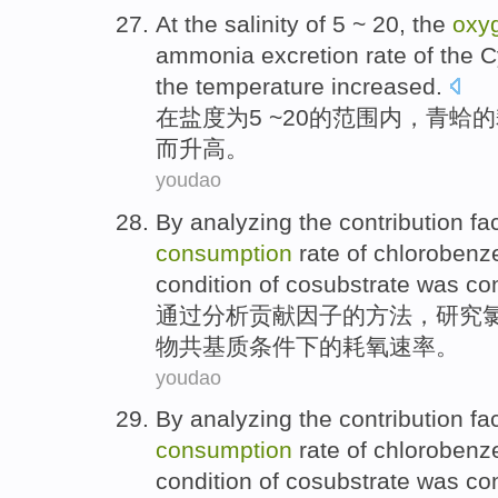
At
the
salinity
of
5
~
20
, the
oxy
ammonia excretion
rate of the 
the
temperature
increased.
在
盐度
为
5
~
20
的
范围内，青蛤的
而
升高
。
youdao
By
analyzing
the
contribution
fa
consumption
rate
of
chlorobenz
condition
of
cosubstrate was co
通过
分析
贡献
因子
的
方法，
研究
物共基质
条件
下
的
耗
氧
速率
。
youdao
By
analyzing
the
contribution
fa
consumption
rate
of
chlorobenz
condition
of
cosubstrate was co