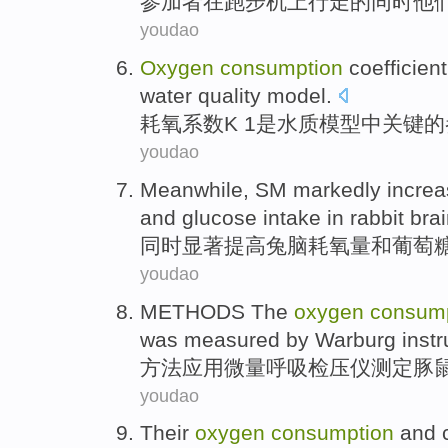
参加者
在
跑步机上行走
的
同时
他
youdao
Oxygen
consumption
coefficient
water
quality
model
.
耗
氧
系数
K
1是
水质
模型
中
关键
的
youdao
Meanwhile
, SM
markedly
incre
and
glucose
intake
in rabbit
bra
同时
显著
提高
兔
脑
耗
氧量
和
葡萄
youdao
METHODS
The
oxygen
consum
was measured by
Warburg
inst
方法
应用微量呼吸检压
仪
测定
豚
youdao
Their
oxygen
consumption
and