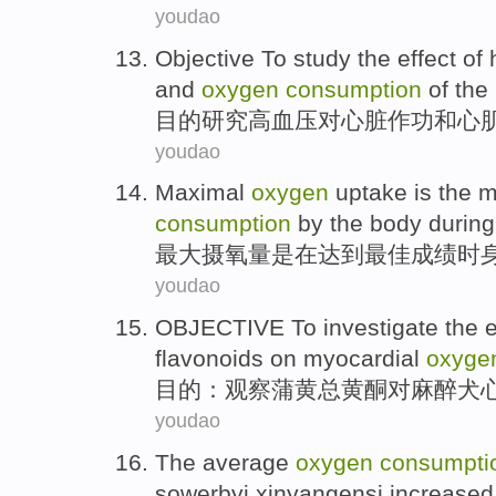
youdao
Objective To
study
the
effect
of
and
oxygen
consumption
of the
目的
研究
高血压
对
心脏
作
功
和
心
youdao
Maximal
oxygen
uptake
is
the
m
consumption
by the
body
during
最大
摄氧量
是
在达到最佳成绩
时
youdao
OBJECTIVE To
investigate
the
e
flavonoids
on
myocardial
oxyg
目的
：
观察
蒲
黄
总黄酮
对
麻醉
犬
youdao
The
average
oxygen
consumpti
sowerbyi
xinyangensi
increased