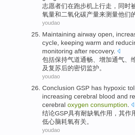
志愿者们
在
跑步机上
行走
，同时
氧量
和
二氧化碳
产量
来
测量
他们
youdao
Maintaining
airway
open,
increa
cycle
,
keeping warm
and
reduci
monitoring
after
recovery
.
包括
保持
气道
通畅、
增加
通气
、
及复苏
后
的
密切
监护
。
youdao
Conclusion
GSP
has
hypoxic to
increasing
cerebral blood
and
r
cerebral
oxygen
consumption
.
结论
GSP
具有
耐
缺氧
作用
，其作
低
心脑
耗
氧
有关。
youdao