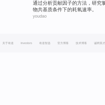
通过
分析
贡献
因子
的
方法，
研究
物共基质
条件
下
的
耗
氧
速率
。
youdao
关于有道
Investors
有道智选
官方博客
技术博客
诚聘英