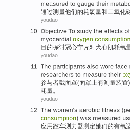
measured
to
gauge
their
metabo
通过
测量
他们
的耗
氧量
和
二氧化
youdao
Objective
To study
the
effects
of
myocardial
oxygen
consumptio
目的
探讨
冠心
宁片对犬
心肌
耗氧
youdao
The participants
also
wore
face
researchers
to
measure
their
ox
参与者
戴
面罩
(面罩上有
测量
装置
耗量
。
youdao
The
women
's
aerobic
fitness
(
p
consumption
)
was measured us
应用
蹬
车测力器
测定
她们
的
有氧