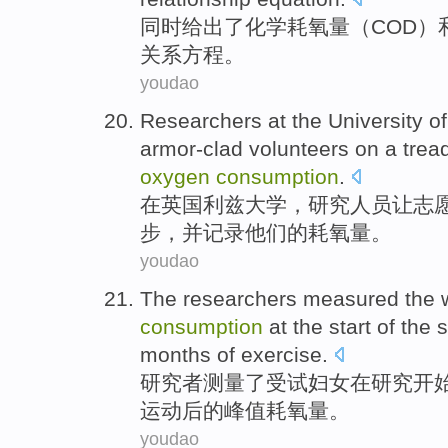
同时
给出
了
化学
耗
氧量
（
COD
）
关系
方程。
youdao
Researchers
at
the
University
of
armor-clad
volunteers
on
a
trea
oxygen
consumption
.
在
英国利兹
大学
，
研究人员
让
志
步
，
并
记录
他们
的耗
氧量
。
youdao
The researchers
measured
the
consumption
at
the
start
of
the
s
months
of
exercise.
研究者
测量
了受试
妇女
在
研究
开
运动
后
的峰值耗氧量。
youdao