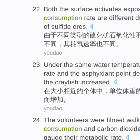
Both
the
surface
activates
expo
consumption
rate
are
different
d
of
sulfide
ores
.
由于
不同
类型
的
硫化
矿石
氧化性
不同，
其
耗
氧
速率
也
不同。
youdao
Under
the
same water
temperat
rate
and
the
asphyxiant
point
de
the
crayfish increased.
在
大小相近
的
个体中，
单位
体重
而增加。
youdao
The
volunteers
were filmed
walk
consumption
and
carbon dioxid
gauge
their
metabolic
rate
.