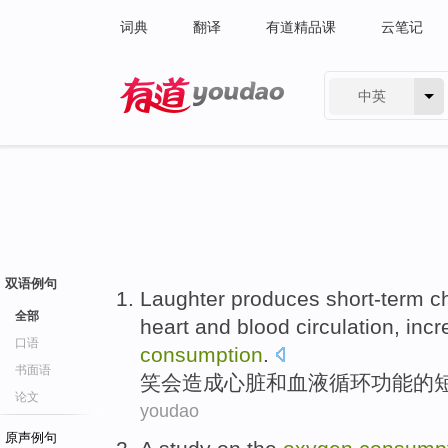
词典
翻译
有道精品课
云笔记
中英
有道 - 网易旗下搜索
双语例句
Laughter
produces
short-term
c
全部
heart
and
blood
circulation
,
incr
口语
consumption
.
书面语
笑
会造成
心脏
和
血液
循环
功能
的
论文
youdao
原声例句