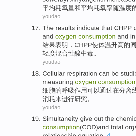
平均
耗
氧量
和
平均耗氧
率
随
温度
youdao
The results
indicate that
CHPP
and
oxygen
consumption
and i
结果
表明
，
CHPP使
体温
升高
的
轻度
混合性
酸中毒
。
youdao
Cellular
respiration
can be
studi
measuring
oxygen
consumption
细胞
的
呼吸作用
可以
通过
在
分离
消耗
来
进行研究
。
youdao
Simultaneity
give out
the
chemic
consumption
(
COD
)
and
total
org
relationship
equation
.