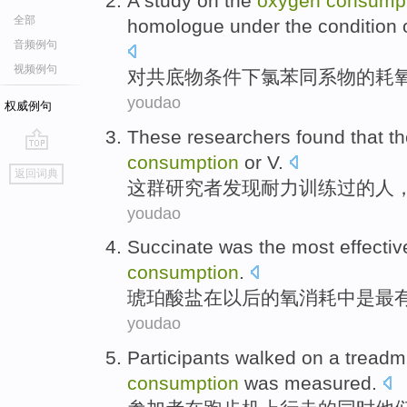
A
study
on the
oxygen
consump
全部
homologue
under
the
condition
音频例句
视频例句
对共底物
条件
下
氯苯
同系物
的
耗
youdao
权威例句
These
researchers
found that
th
consumption
or
V
.
go
返回词典
top
这
群研究者
发现
耐力训练过
的
人
youdao
Succinate
was
the most
effectiv
consumption
.
琥珀
酸盐
在
以后的
氧
消耗
中
是
最
youdao
Participants
walked
on a
treadmi
consumption
was measured
.