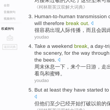
对
腰果
过敏
的
人
吃了
这些
坚果
可
全部
《柯林斯英汉双解大词典》
音频例句
H
uman-to-human transmission c
视频例句
will therefore
break
out
.
权威例句
很
容易出现人际传播，而且会因
youdao
go
Take a
weekend
break
,
a
day-tr
返回词典
top
the scenery
, for
the way through
the bees
.
周末
休息一下
，来
个
一日游
，走
看鸟
和
蜜蜂
。
youdao
But
at least
they
have
started to
但
他们
至少
已经
开始
打破
以前
的