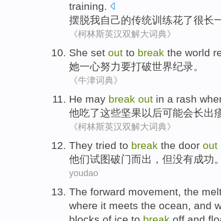
training
.
摆脱
我
自己的
传统
训练
花
了
很长
《柯林斯英汉双解大词典》
She
set
out
to
break
the world
r
她
一心努力
要
打破
世界
纪录。
《牛津词典》
He
may
break
out
in a rash
whe
他
吃了
这些坚果以后
可能
会长出
《柯林斯英汉双解大词典》
They
tried to
break
the door
out
他们
试图
破门而出
，
但
没有成功
youdao
The
forward
movement
, the
mel
where it
meets the
ocean
,
and
w
blocks of
ice
to
break
off
and
fl