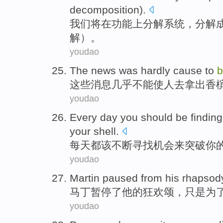
decomposition
).
我们
将
在
功能
上
分解
系统
，分解
解
）。
youdao
The
news
was hardly
cause
to
b
这些
消息
几乎
不能
使
人去
拿出
香
youdao
Every day
you
should
be finding
your
shell
.
每天
都
该
不断
寻找
机会
来
突破
你
youdao
Martin
paused
from
his
rhapsod
马丁
暂停了
他
的
狂欢颂
，
只是
为
youdao