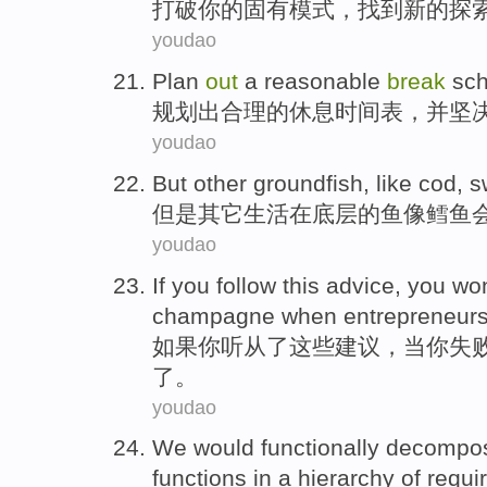
打破
你
的
固有模式，
找到
新的
探
youdao
Plan
out
a
reasonable
break
sc
规划
出
合理
的
休息
时间表
，
并
坚
youdao
But
other
groundfish
,
like
cod
, 
但是
其它
生活在
底层
的鱼
像
鳕鱼
youdao
If
you
follow
this
advice
, you
won
champagne
when
entrepreneur
如果
你
听从
了
这些
建议
，
当
你失
了
。
youdao
We
would
functionally
decompo
functions
in a
hierarchy
of
requi