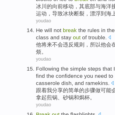
冰川
的
向前
移动
，其
底部
与
海洋
运动，
导致
冰块
断裂
，
漂浮
到海
youdao
He
will not
break
the
rules
in the
class
and
stay
out
of trouble.
他
将来
不会
违反
规则
，
所以
他
会
烦
。
youdao
Following
the
simple
steps
that
find
the
confidence
you
need
to
casserole
dish,
and
ramekins
.
跟着
我
分享
的
简单
的
步骤
做
可能
拿起
煎
锅
、
砂
锅和焗杯。
youdao
Break
out
the flashlights
.