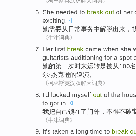
《柯林斯英汉双解大词典》
She
needed to
break
out
of
her
exciting
.
她
需要
从
日常
事务
中
解脱出来，
《牛津词典》
Her
first
break
came when she
guitarists
auditioning
for a spot
她
的
第一次
时来运转
是
被
从
100
尔·
杰克逊
的
巡演
。
《柯林斯英汉双解大词典》
I
'd
locked
myself
out
of the
hous
to
get
in
.
我
把
自己
锁
在
了
门外，
不得不
破
《牛津词典》
It's
taken
a
long
time
to
break
ou