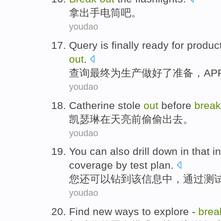
拿出
手电筒
吧。
youdao
Query
is
finally
ready
for
produc
out
.
查询
最终
为
生产
做好
了
准备
，
AP
youdao
Catherine
stole
out
before
break
凯瑟琳
在天亮
前
偷偷
出去
。
youdao
You
can
also
drill down
in
that
i
coverage
by
test
plan
.
您
还
可以
钻
到
该
信息
中
，
通过
测
youdao
Find
new
ways
to explore
-
bre