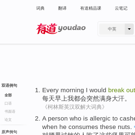
词典
翻译
有道精品课
云笔记
中英
有道 - 网易旗下搜索
双语例句
Every
morning
I
would
break
ou
全部
每天
早上
我
都会
突然满身
大
汗。
口语
《柯林斯英汉双解大词典》
书面语
A
person who
is
allergic
to
cash
论文
when he consumes
these
nuts
.
原声例句