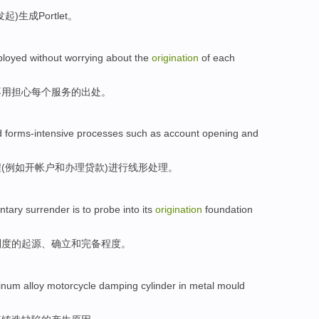
发起)
生成
Portlet
。
ployed
without worrying
about the
origination
of
each
不用担心每个服务的
出处
。
d
forms-intensive
processes
such as
account
opening
and
程
(
例如
开
帐户
和
办理贷款
)进行
线形
处理。
ntary
surrender is to
probe into
its
origination
foundation
制度的
起源
、确立
和
完备程度。
inum alloy
motorcycle
damping
cylinder
in
metal
mould