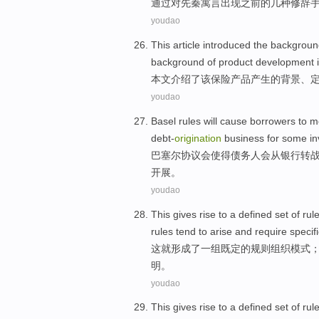
通过
对
先秦
寓言
出现
之前
的
几种
修辞
youdao
This article
introduced
the
backgroun
background
of
product
development
本文
介绍
了
该
保险
产品
产生
的
背景
、
youdao
Basel rules
will
cause
borrowers
to m
debt-
origination
business
for
some
i
巴塞尔
协议会使得
债务人
会
从
银行
转
开展。
youdao
This
gives
rise
to
a
defined
set
of
rul
rules tend to arise
and
require
specif
这
就形成
了一
组既定
的
规则
组织
模式
明
。
youdao
This
gives
rise
to
a
defined
set
of
rul