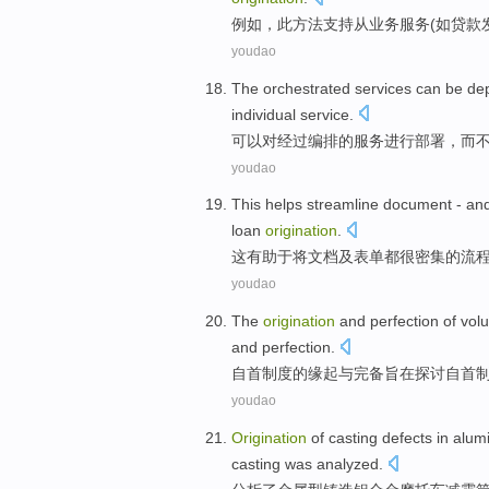
例如
，
此
方法
支持
从
业务
服务
(
如
贷款
youdao
The
orchestrated
services
can
be de
individual
service
.
可以
对
经过编排
的
服务
进行
部署，
而
youdao
This
helps
streamline
document
-
an
loan
origination
.
这
有助于
将
文档
及
表单都很
密集
的
流
youdao
The
origination
and
perfection
of
volu
and
perfection.
自首
制度
的
缘起
与
完备
旨在
探讨
自首
youdao
Origination
of
casting
defects
in
alum
casting was
analyzed
.