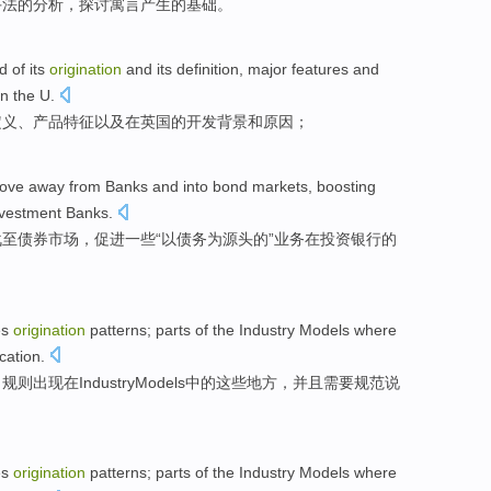
手法的分析，探讨寓言
产生
的
基础
。
d
of
its
origination
and
its
definition
, major
features
and
in
the U
.
定义
、产品
特征
以及
在
英国
的
开发
背景
和
原因；
ove away
from
Banks
and into
bond
markets
,
boosting
nvestment
Banks.
战
至
债券
市场
，
促进
一些
“以债务
为
源头的”
业务
在
投资
银行的
es
origination
patterns
; parts
of
the
Industry
Models
where
ication
.
；规则
出现
在Industry
Models
中的
这些
地方
，
并且
需要
规范说
es
origination
patterns
; parts
of
the
Industry
Models
where