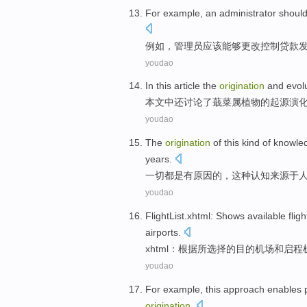
For example
,
an administrator
shoul
例如
，
管理员
应该
能够
更改
控制
贷款
youdao
In this article
the
origination
and
evol
本文
中还讨论了
蕺菜
属
植物的
起源
演
youdao
The
origination
of
this kind
of
knowle
years
.
一切都是有原因
的
，
这种
认知
来源于
youdao
FlightList.xhtml
:
Shows
available
fligh
airports
.
xhtml
：
根据
所
选择
的
目的
机场
和
启程
youdao
For example
,
this
approach
enables
origination
.