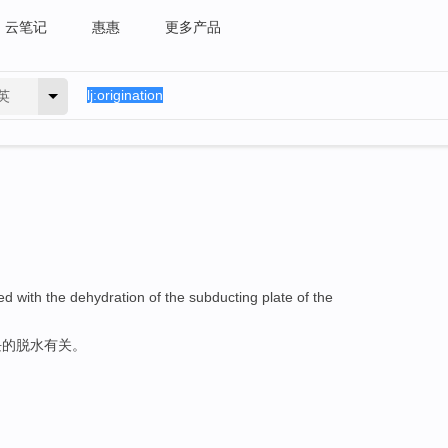
云笔记
惠惠
更多产品
英
ed with
the
dehydration
of the
subducting
plate
of
the
块的
脱水
有关。