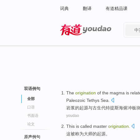
词典
翻译
有道精品课
中
有道 - 网易旗下搜索
双语例句
The
origination
of
the
magma
is
relat
全部
Paleozoic Tethys
Sea
.
口语
岩浆
的
起源
与
古生代
特提斯海
俯冲
板
书面语
youdao
论文
This
is called
master
origination
.
这
被
称为
大师
的起源。
原声例句