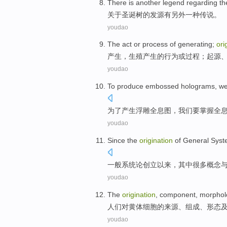
There is
another
legend
regarding
th
关于
圣诞树
的
发源
有
另外一种
传说
。
youdao
The
act
or
process
of
generating
;
ori
产生
，
生殖
产生
的
行为
或
过程
；
起源
youdao
To
produce
embossed
holograms
,
w
为了
产生
浮雕
全息
图，
我们
要
掌握
全
youdao
Since
the
origination
of
General
Syst
一般
系统论创立
以来
，
其中很多
概念
youdao
The
origination
,
component
,
morphol
人们
对
黄体
细胞
的
来源、
组成
、
形态
youdao