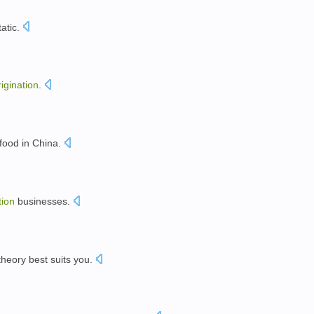
tatic
.
rigination
.
food
in
China
.
tion
businesses
.
theory
best
suits
you
.