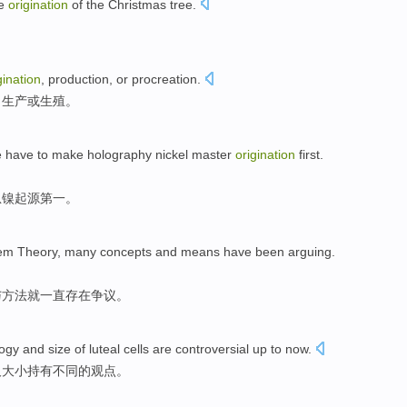
e
origination
of
the
Christmas tree
.
gination
,
production
, or
procreation
.
、
生产
或生殖。
e
have
to
make
holography
nickel
master
origination
first
.
息
镍
起源
第一
。
em Theory,
many
concepts
and
means
have been
arguing
.
与
方法
就
一直
存在争议
。
ogy
and
size
of
luteal
cells
are controversial up to now.
及
大小
持有不同的观点。