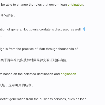
d be
able to
change
the
rules
that
govern
loan
origination
.
发放
的
规则
。
ution
of genera
Houttuynia
cordate
is
discussed
as well.
化
。
dge
is from the
practice
of
Man
through thousands of
人类
千百
年来
的
实践
和对因果律先验证明的确信。
ts
based
on the
selected
destination
and
origination
机场，
显示
可用
的
航班
。
portlet
generation
from
the
business
services
,
such as
loan