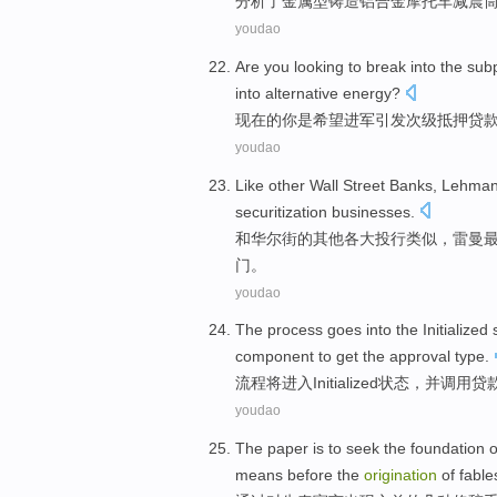
分析了
金属
型
铸造
铝合金
摩托车
减震
youdao
Are
you
looking
to break into
the sub
into
alternative
energy
?
现在
的
你
是
希望
进军引发
次级
抵押
贷
youdao
Like
other
Wall Street
Banks
,
Lehman 
securitization businesses
.
和
华尔街
的
其他
各大投行
类似，
雷曼
门。
youdao
The
process
goes into
the Initialized
component
to
get
the
approval
type
.
流程
将
进入
Initialized
状态
，
并
调用
贷
youdao
The paper is to seek
the
foundation
o
means before
the
origination
of
fable