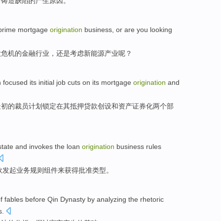
筒
铸造
缺陷
的
产生
原因。
prime
mortgage
origination
business
,
or are
you
looking
款危机
的金融
行业
，
还是
考虑
新
能源产业呢？
focused its
initial
job cuts
on
its
mortgage
origination
and
最初
的
裁员
计划锁定
在
其
抵押贷款
创设
和
资产
证券化
两个部
state
and
invokes the
loan
origination
business
rules
款
发起
业务
规则
组件
来
获得
批准
类型
。
f
fables
before
Qin
Dynasty
by
analyzing
the
rhetoric
s
.