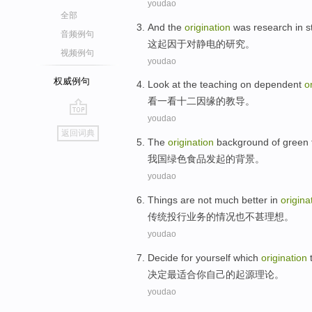
youdao
全部
And the
origination
was
research
in
s
音频例句
这
起因
于对
静电的
研究
。
视频例句
youdao
权威例句
Look at
the
teaching
on
dependent
o
看
一看十二因缘
的
教导
。
youdao
go
返回词典
top
The
origination
background
of
green
我国
绿色
食品
发起
的
背景
。
youdao
Things
are
not
much
better
in
origina
传统
投行业务
的情况
也
不
甚
理想。
youdao
Decide
for
yourself
which
origination
决定
最适合
你
自己
的
起源
理论
。
youdao