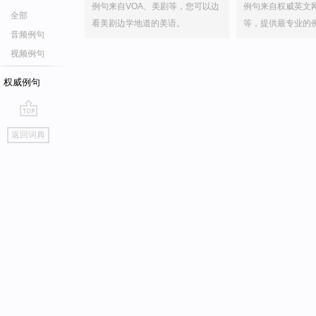
例句来自VOA、美剧等，您可以边
例句来自权威英文
全部
看美剧边学地道的美语。
等，提供最专业的
音频例句
视频例句
权威例句
go
返回词典
top