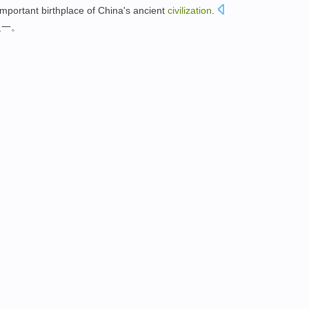
important
birthplace
of
China
's ancient
civilization
.
之一
。