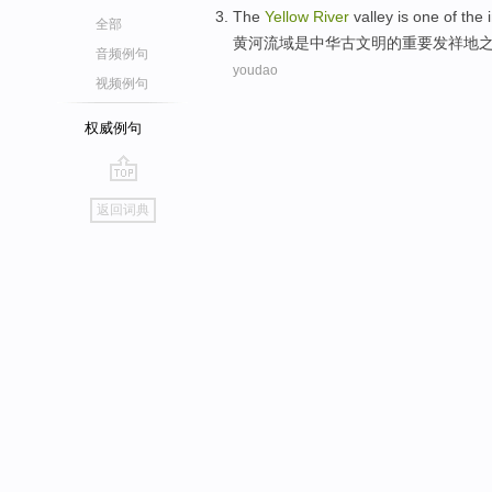
The
Yellow
River
valley
is
one of
the
全部
黄河
流域
是
中华
古文明
的
重要
发祥地
音频例句
youdao
视频例句
权威例句
go
返回词典
top