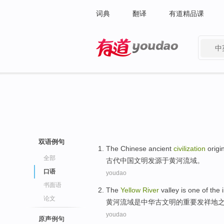
词典
翻译
有道精品课
中
有道 - 网易旗下搜索
双语例句
The
Chinese
ancient
civilization
origi
全部
古代
中国
文明
发
源于
黄河
流域
。
口语
youdao
书面语
The
Yellow
River
valley
is
one of
the
论文
黄河
流域
是
中华
古文明
的
重要
发祥地
youdao
原声例句