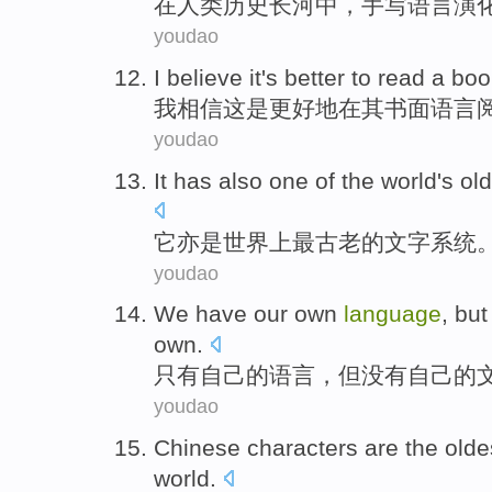
在
人类
历史长河
中，
手写
语言
演
youdao
I
believe
it
's
better
to
read
a
boo
我
相信
这
是
更好
地
在
其
书面
语言
youdao
It
has also
one
of the
world
's ol
它
亦
是
世界上
最
古老
的
文字
系统
youdao
We have
our
own
language
,
but
own.
只有
自己
的
语言
，
但
没有
自己的
youdao
Chinese characters
are
the olde
world
.