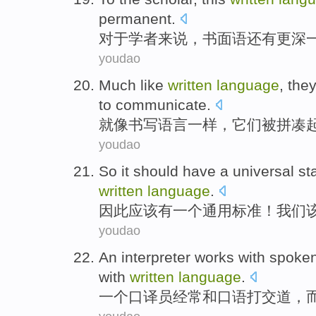
permanent
.
对于
学者来说
，
书面语
还有
更深
youdao
Much like
written
language
,
the
to
communicate
.
就
像
书写
语言
一样，
它们
被
拼凑
youdao
So
it
should
have
a
universal
st
written
language
.
因此
应该
有
一个
通用
标准
！
我们
youdao
An
interpreter works
with
spoke
with
written
language
.
一
个
口译
员经常
和
口语
打交道，