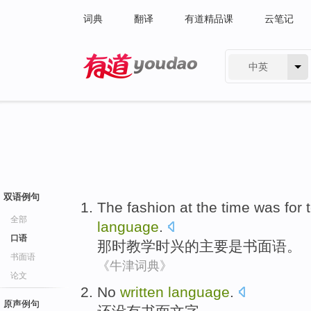
词典
翻译
有道精品课
云笔记
中英
有道 - 网易旗下搜索
双语例句
The
fashion
at the
time
was for
全部
language
.
口语
那时
教学
时兴
的
主要
是
书面语
。
书面语
《牛津词典》
论文
No
written
language
.
原声例句