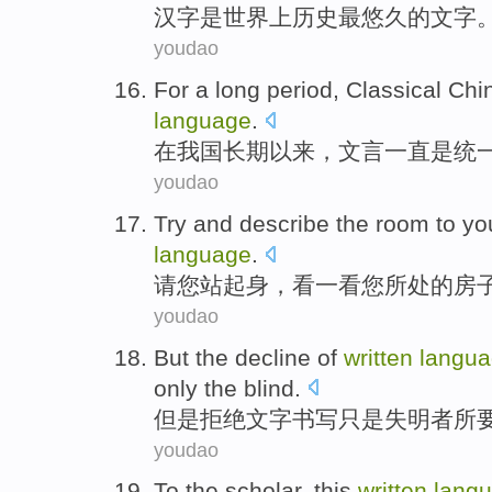
汉字
是
世界上历史
最
悠久的
文字
youdao
For a long period
,
Classical Chi
language
.
在
我国
长期以来，文言
一直是
统
youdao
Try
and
describe
the
room
to
yo
language
.
请
您
站起身，看一看您所处
的
房
youdao
But
the
decline
of
written
langu
only
the
blind
.
但是
拒绝
文字
书写
只是
失明者
所
youdao
To the
scholar
, this
written
lang