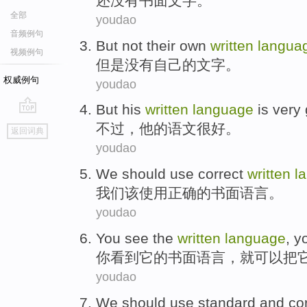
还没有
书面
文字
。
全部
youdao
音频例句
But
not
their own
written
langua
视频例句
但是
没有
自己
的
文字
。
权威例句
youdao
But
his
written
language
is very
go
不过
，
他
的
语文
很
好
。
返回词典
top
youdao
We
should
use
correct
written
l
我们
该
使用
正确
的
书面
语言
。
youdao
You
see
the
written
language
,
y
你
看到
它
的
书面
语言
，
就
可以
把
youdao
We
should
use
standard
and
co