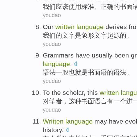
我们
应该
使用
标准
、
正确
的
书面
youdao
Our
written
language
derives fro
我们
的
文字
是
象形
文字起源的。
youdao
Grammars
have
usually
been g
language
.
语法
一般
也就是
书面语
的
语法。
youdao
To the
scholar
,
this
written
lang
对
学者
，
这种
书面
语言
有
一个
进
youdao
Written
language
may have
evo
history
.