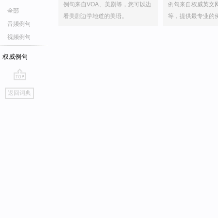
例句来自VOA、美剧等，您可以边
例句来自权威英文
全部
看美剧边学地道的美语。
等，提供最专业的
音频例句
视频例句
权威例句
go
返回词典
top