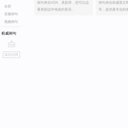
例句来自VOA、美剧等，您可以边
例句来自权威英文
全部
看美剧边学地道的美语。
等，提供最专业的
音频例句
视频例句
权威例句
go
返回词典
top