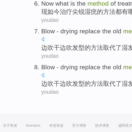
Now
what is the
method
of
trea
现如今
治疗
尖锐
湿疣
的
方法
都有
youdao
Blow -
drying
replace
the
old
me
边
吹
干
边吹发型
的
方法
取代
了
湿
youdao
Blow -
drying
replace
the
old
me
边
吹
干
边吹发型
的
方法
取代
了
湿
youdao
关于有道
Investors
有道智选
官方博客
技术博客
诚聘英