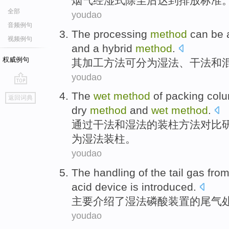
烟气
经湿式除尘后
达到
排放标准
全部
youdao
音频例句
The
processing
method
can be
视频例句
and
a hybrid
method
.
权威例句
其
加工
方法
可
分为
湿
法
、
干法
和
youdao
go
The
wet
method
of
packing
col
返回词典
top
dry
method
and
wet
method
.
通过
干法
和
湿
法
的
装
柱
方法
对比
为湿法装柱。
youdao
The
handling
of the
tail gas fro
acid
device
is
introduced
.
主要介绍了
湿
法
磷酸
装置
的
尾气
youdao