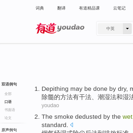
词典
翻译
有道精品课
云笔记
中英
有道 - 网易旗下搜索
双语例句
Depithing
may
be
done by
dry
,
m
全部
除
髓
的方法
有
干法
、
潮湿
法
和
湿
口语
youdao
书面语
The smoke dedusted
by the
we
论文
standard
.
原声例句