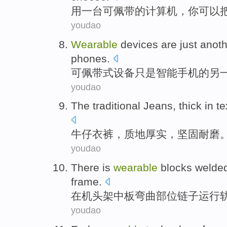
用
一
台可佩带
的
计算机
，
你
可以
youdao
Wearable
devices
are just
anoth
phones
.
可佩带式
设备
只是
智能
手机
的
另
youdao
The
traditional Jeans
,
thick
in t
牛仔
衣裤，
质地
厚实
，
坚固
耐磨
youdao
There
is
wearable
blocks
welde
frame.
在机头架中板弯曲部位
链子
运行
youdao