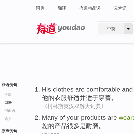
词典
翻译
有道精品课
云笔记
中英
有道 - 网易旗下搜索
双语例句
His
clothes
are
comfortable
and
全部
他
的
衣服
舒适
并
适于穿着
。
口语
《柯林斯英汉双解大词典》
书面语
Many of
your
products
are
wear
论文
您
的
产品
很多
是
耐磨
。
原声例句