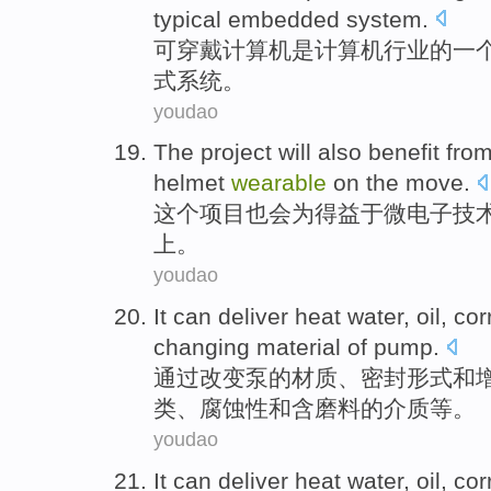
typical
embedded
system
.
可穿戴
计算机
是
计算机
行业
的
一
式
系统
。
youdao
The
project
will
also
benefit from
helmet
wearable
on
the
move
.
这个
项目
也
会
为
得益于
微电子技
上。
youdao
It can
deliver
heat
water
,
oil
,
cor
changing
material
of
pump
.
通过
改变
泵
的
材质
、密封形式
和
类
、
腐蚀性
和含
磨料
的
介质
等。
youdao
It can
deliver
heat
water
,
oil
,
cor