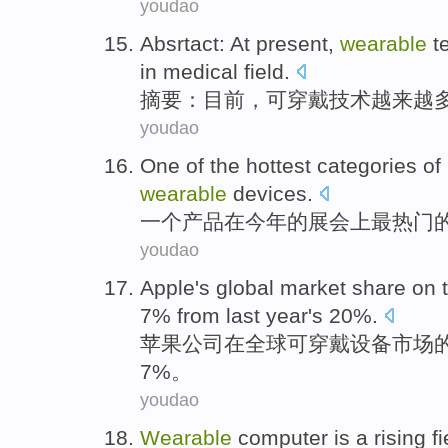
youdao
Absrtact
:
At present
,
wearable
t
in
medical
field
.
摘要
：
目前
，
可穿戴
技术
越来越
youdao
One
of
the hottest
categories
of
wearable
devices
.
一个
产品
在
今年
的
展会
上
最
热门
youdao
Apple
's
global
market
share
on
7%
from
last year
's
20%.
苹果
公司在
全球
可穿戴
设备
市场
7%。
youdao
Wearable
computer
is
a
rising
fi