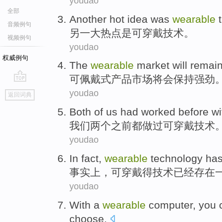
youdao
全部
Another
hot idea
was
wearable
音频例句
另一
大
热点
是
可穿戴
技术
。
视频例句
youdao
权威例句
The
wearable
market
will
remai
可
佩戴式产品
市场
将会
保持
强劲
go
youdao
返回词典
top
Both
of
us
had worked
before
w
我们
两个
之前
都
做过可
穿戴
技术
youdao
In fact
,
wearable
technology
ha
事实上
，
可穿戴得
技术
已经
存在
youdao
With
a
wearable
computer
,
you
choose.