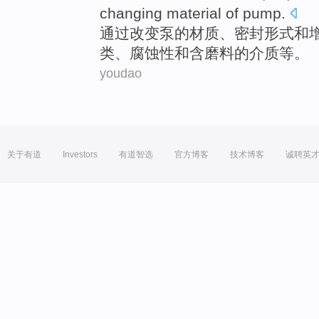
changing
material
of
pump
.
通过
改变
泵
的
材质
、密封形式
和
类
、
腐蚀性
和含
磨料
的
介质
等。
youdao
关于有道
Investors
有道智选
官方博客
技术博客
诚聘英