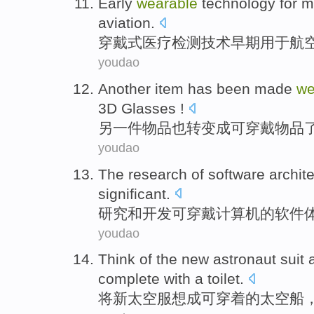
Early
wearable
technology
for
m
aviation
.
穿戴
式
医疗
检测
技术
早期
用于
航
youdao
Another
item
has
been
made
we
3D
Glasses
!
另一
件
物品
也
转变
成
可穿戴物品
youdao
The research
of
software
archit
significant
.
研究
和
开发可穿戴
计算机
的
软件
youdao
Think
of the
new
astronaut
suit 
complete
with a
toilet
.
将
新
太空服想成
可穿着
的
太空船