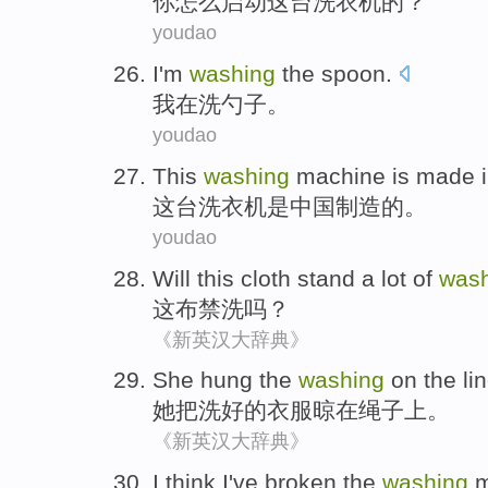
你
怎么
启动
这
台
洗衣机
的？
youdao
I'm
washing
the spoon
.
我
在
洗
勺子
。
youdao
This
washing
machine
is
made
这
台
洗衣机
是
中国
制造
的。
youdao
Will this
cloth
stand a lot
of
was
这
布
禁
洗
吗？
《新英汉大辞典》
She
hung the
washing
on
the lin
她
把
洗
好的衣服晾
在
绳子上。
《新英汉大辞典》
I
think
I
've broken
the
washing
m