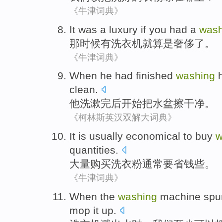
《牛津词典》
It was a
luxury
if you
had a
wash
那
时候
有
洗衣机
就算是
奢侈
了。
《牛津词典》
When
he
had finished
washing
clean
.
他
洗漱
完
后
开始
把
水盆
擦干净
。
《柯林斯英汉双解大词典》
It
is usually
economical
to
buy
w
quantities
.
大量
购买
洗衣粉
通常
要
省钱些
。
《牛津词典》
When
the
washing
machine
spu
mop it up
.