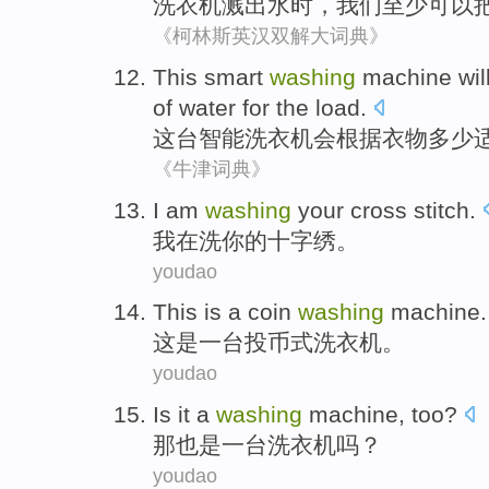
洗衣机
溅
出水
时
，
我们
至少
可以
《柯林斯英汉双解大词典》
This
smart
washing
machine wil
of
water
for the load.
这
台
智能
洗衣
机会根据衣物多少
《牛津词典》
I am
washing
your
cross
stitch
.
我
在
洗
你
的
十字
绣
。
youdao
This
is
a
coin
washing
machine
.
这
是
一
台
投币式
洗衣机
。
youdao
Is
it
a
washing
machine
, too?
那也是
一
台
洗衣机
吗？
youdao