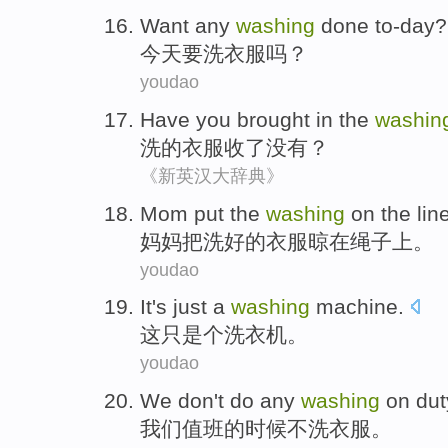
Want
any
washing
done
to-day
?
今天
要
洗
衣服吗？
youdao
Have you
brought in
the
washin
洗
的
衣服收
了
没有？
《新英汉大辞典》
Mom
put the
washing
on the
lin
妈妈
把
洗
好的衣服晾
在
绳子上
。
youdao
It
's just
a
washing
machine
.
这
只是
个
洗衣机
。
youdao
We
don't
do any
washing
on dut
我们
值班
的时候
不
洗
衣服。