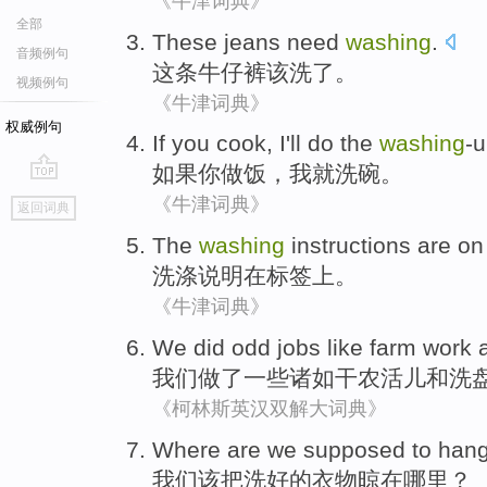
《牛津词典》
全部
These
jeans
need
washing
.
音频例句
这
条牛仔裤
该
洗了
。
视频例句
《牛津词典》
权威例句
If
you
cook
,
I
'll
do the
washing
-
如果
你
做饭
，
我
就
洗碗
。
go
《牛津词典》
返回词典
top
The
washing
instructions are
on
洗涤
说明
在
标签上
。
《牛津词典》
We
did
odd jobs
like
farm
work
我们
做了
一些
诸如
干农
活儿
和
洗
《柯林斯英汉双解大词典》
Where are
we
supposed
to han
我们
该
把
洗好的衣物晾
在
哪里
？