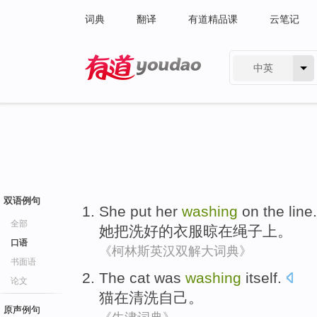
词典
翻译
有道精品课
云笔记
中英
有道 - 网易旗下搜索
双语例句
She
put
her
washing
on the
line
.
全部
她
把
洗
好的衣服晾
在
绳子上
。
口语
《柯林斯英汉双解大词典》
书面语
The cat
was
washing
itself
.
论文
猫
在
清洗
自己
。
原声例句