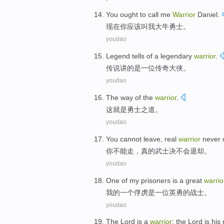
You
ought to
call
me
Warrior
Daniel
.
现在
你
应该
叫
我
大牛
勇士
。
youdao
Legend
tells
of
a
legendary
warrior
.
传说
讲
的
是一
位传奇
大侠
。
youdao
The
way
of the
warrior
.
这
就是
勇士
之
道。
youdao
You
cannot
leave
,
real
warrior
never 
你
不能
走
，
真的
武士
决不会
退却。
youdao
One
of
my
prisoners
is
a
great
warrio
我
的
一
个
俘虏
是
一位
英勇
的战士。
youdao
The
Lord
is
a
warrior
; the Lord is
his