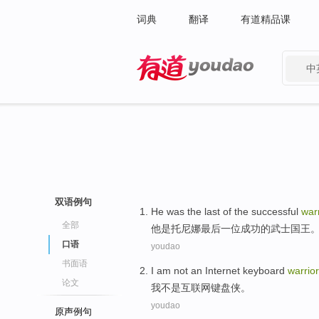
词典
翻译
有道精品课
中
有道 - 网易旗下搜索
双语例句
He
was
the last
of
the
successful
war
全部
他
是
托尼娜
最后
一位
成功
的
武士
国王
口语
youdao
书面语
I am
not
an Internet
keyboard
warrior
论文
我
不是
互联网
键盘
侠
。
youdao
原声例句