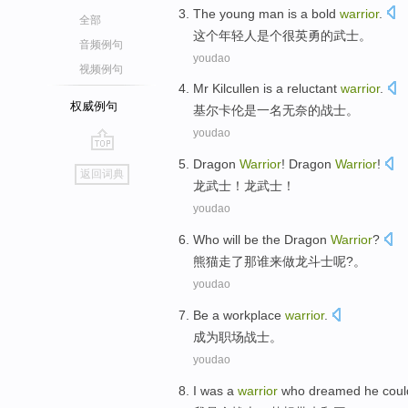
The
young man
is a
bold
warrior
.
全部
这个
年轻人
是个
很英勇的
武士
。
音频例句
youdao
视频例句
Mr Kilcullen
is
a
reluctant
warrior
.
权威例句
基尔
卡伦
是
一
名
无奈
的战士。
youdao
go
Dragon
Warrior
! Dragon
Warrior
!
返回词典
top
龙
武士
！龙武士！
youdao
Who
will
be
the Dragon
Warrior
?
熊猫走了
那谁
来
做
龙
斗士
呢?。
youdao
Be a
workplace
warrior
.
成为
职场
战士
。
youdao
I
was a
warrior
who
dreamed
he coul