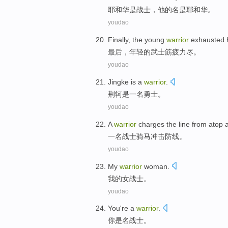
耶和华
是
战士
，
他
的
名
是耶和华。
youdao
Finally
,
the
young
warrior
exhausted 
最后
，
年轻
的
武士
筋疲力尽
。
youdao
Jingke
is
a
warrior
.
荆轲
是
一
名勇士
。
youdao
A
warrior
charges the
line from atop
a
一
名战士
骑马冲击
防线
。
youdao
My
warrior
woman.
我
的女
战士
。
youdao
You
're
a
warrior
.
你
是
名
战士。