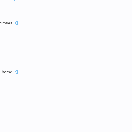
himself
.
 horse.