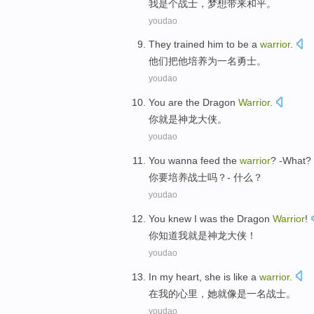
我
是个
战士
，
梦想带来和平
。
youdao
They
trained
him
to be
a
warrior
.
他们
把
他
培养
为
一
名勇士
。
youdao
You
are
the Dragon
Warrior
.
你
就是
神龙
大侠
。
youdao
You
wanna
feed the
warrior
?
-What
?
你
要
培养
战士
吗？
- 什么
？
youdao
You
knew
I
was
the Dragon
Warrior
!
你
知道
我
就是
神龙
大侠
！
youdao
In
my
heart
,
she
is like
a
warrior
.
在
我
的
心里
，
她
就
像是
一
名战士。
youdao