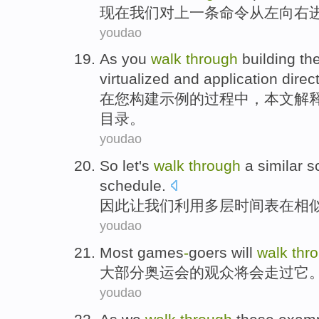
现在
我们对
上一
条命令
从
左
向
右
youdao
As
you
walk
through
building
th
virtualized
and
application
direc
在
您
构建
示例
的过程中，本文
解
目录。
youdao
So
let
's
walk
through
a
similar
s
schedule
.
因此
让
我们
利用
多层
时间表
在
相
youdao
Most
games
-
goers
will
walk
thr
大部分
奥运会的观众
将会
走过
它
youdao