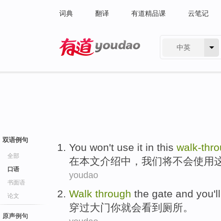
词典
翻译
有道精品课
云笔记
中英
有道 - 网易旗下搜索
双语例句
You
won't
use
it
in
this
walk-thr
全部
在
本文
介绍中，我们将
不会
使用
口语
youdao
书面语
Walk
through
the gate
and
you
'll
论文
穿过
大门
你
就会
看到
厕所
。
原声例句