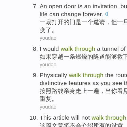
An
open
door
is
an
invitation
,
bu
life
can
change
forever
.
一
扇
打开
的
门
是
一个
邀请
，
但
一
变
了。
youdao
I would
walk
through
a
tunnel
of
如果
穿越
一条
燃烧
的
隧道
能够
救
youdao
Physically
walk
through
the
rout
distinctive
features
as
you
see
t
按照
路线
亲身
走上
一
遍
，
当
你
看
重复。
youdao
This
article
will
not
walk
through
这
篇文章
将
不会
介绍所
有的
设置