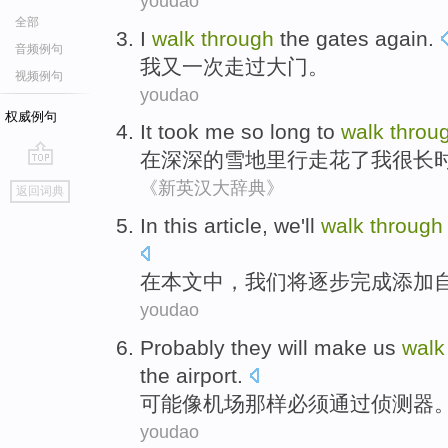
youdao
全部
I
walk
through
the gates
again
.
音频例句
我
又一次
走过
大门
。
视频例句
youdao
权威例句
It
took
me
so long
to
walk
throu
在
深深的
雪地里
行走
花了
我
很
长
go
《新英汉大辞典》
返回词典
top
In
this article
,
we
'll
walk
through
在
本文
中，
我们
将
逐步
完成
添加
youdao
Probably
they
will make
us
wal
the airport
.
可能
像
机场
那样
必须
通过
侦测器
youdao