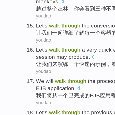
monkeys
.
越过
整个
丛林，你会看到
三种
不
youdao
Let
's
walk
through
the
conversi
让
我们
一起详细
了解
每一个
容器
youdao
Let
's
walk
through
a
very
quick
session
may
produce
.
让
我们来
演练
一
个
快速
的
示例
，
youdao
We
will
walk
through
the
proces
EJB
application
.
我们
将
从
一个
已完成
的
EJB
应用
youdao
Let
's
walk
through
the
previous