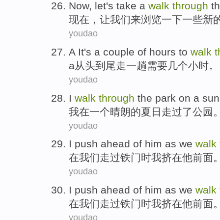
Now
,
let
's take a
walk
through
t
现在
，
让
我们来
浏览
一下一些
新
youdao
A
It's a
couple
of
hours
to
walk
t
a
从头
到
尾走一
趟需要几个
小时
。
youdao
I
walk
through
the
park
on
a
sun
我
在
一个
晴朗
的
夏日
走过
了
公园
youdao
I
push
ahead
of
him
as
we
walk
在
我们
走过
铁门
时
我
挤
在
他
前面
youdao
I
push
ahead
of
him
as
we
walk
在
我们
走过
铁门
时
我
挤
在
他
前面
youdao