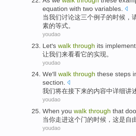
As
we
walk
through
these
exam
equation
with
two
variables
.
当
我们
讨论
这
三个例子
的时候，
素
的
等式
。
youdao
Let
's
walk
through
its
implement
让
我们来
看看
它
的实现。
youdao
We
'll
walk
through
these
steps
i
section
.
我们
将
在
接下来
的
内容
中
详细讲
youdao
When
you
walk
through
that
doo
当
你
走进
这个
门
的
时候，
这
是
自
youdao