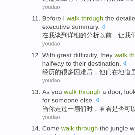
youdao
Before
I
walk
through
the
detail
executive
summary
.
在
我
谈到
详细
的
分析
以前，
让
我
youdao
With
great
difficulty
,
they
walk
t
halfway to their destination.
经历
的很多
困难
后，
他们
在
地道
youdao
As
you
walk
through
a
door
,
loo
for
someone
else.
当
你
走过
一
扇
们时，
看看
是否
可
youdao
Come
walk
through
the jungle
w