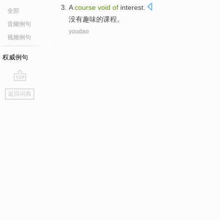
A
course
void
of
interest.
全部
没有趣味
的
课程
。
音频例句
youdao
视频例句
权威例句
go
返回词典
top