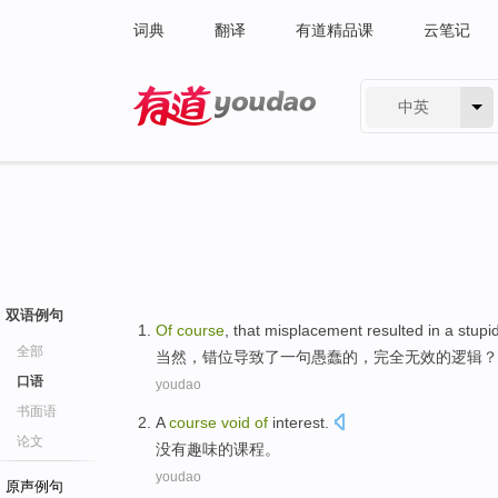
词典
翻译
有道精品课
云笔记
中英
有道 - 网易旗下搜索
双语例句
Of
course
, that
misplacement
resulted in
a
stupi
全部
当然
，
错位
导致
了
一句
愚蠢
的
，
完全
无效
的
逻辑
？
口语
youdao
书面语
A
course
void
of
interest.
论文
没有趣味
的
课程
。
youdao
原声例句