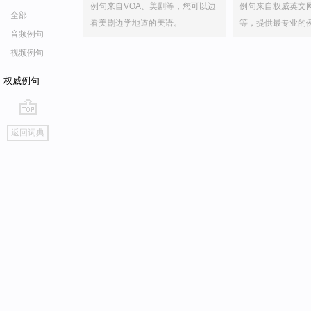
例句来自VOA、美剧等，您可以边
例句来自权威英文
全部
看美剧边学地道的美语。
等，提供最专业的
音频例句
视频例句
权威例句
go
返回词典
top