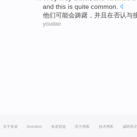
and
this
is quite
common
.
他们
可能会
踌躇
，
并且
在
否认
与
youdao
关于有道
Investors
有道智选
官方博客
技术博客
诚聘英