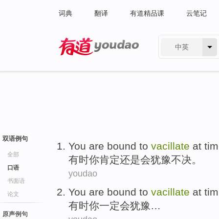
词典
翻译
有道精品课
云笔记
中英
有道 - 网易旗下搜索
双语例句
You
are bound
to
vacillate
at
ti
全部
有时
你
肯定还是
会
犹豫不决。
口语
youdao
书面语
You
are bound
to
vacillate
at ti
论文
有时
你
一定
会犹豫…
原声例句