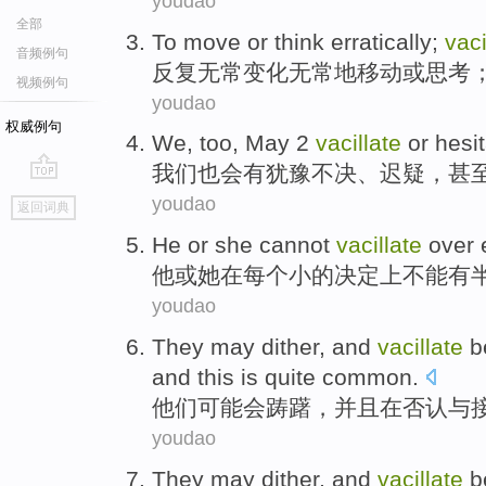
youdao
全部
To
move
or
think
erratically;
vaci
音频例句
反复
无常
变化无常
地
移动
或
思考
视频例句
youdao
权威例句
We
,
too
,
May
2
vacillate
or
hesi
我们
也
会
有
犹豫不决
、
迟疑
，
甚
go
youdao
返回词典
top
He
or
she
cannot
vacillate
over
他
或
她
在
每个
小
的决定上
不能
有
youdao
They
may
dither
,
and
vacillate
b
and
this
is quite
common
.
他们
可能会
踌躇
，
并且
在
否认
与
youdao
They
may
dither
,
and
vacillate
b