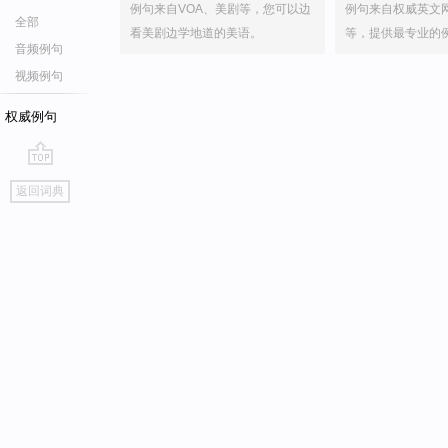
例句来自VOA、美剧等，您可以边
例句来自权威英文
全部
看美剧边学地道的美语。
等，提供最专业的
音频例句
视频例句
权威例句
go
返回词典
top