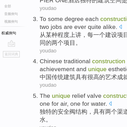
PIER
ONE酒店
独特
的
建筑
空间
全部
youdao
音频例句
To
some
degree
each
construct
视频例句
two
jobs are ever quite
alike
.
权威例句
从
某种
程度上讲
，
每
一个
建设
项
同
的
两个
项目。
youdao
go
返回词典
top
Chinese
traditional
construction
achievement
and
unique
estheti
中国
传统
建筑
具有
很高
的
艺术
成
youdao
The
unique
relief
valve
construc
one
for
air
, one for
water
.
独特的
安全阀
结构
，具有
两个
渠
水
。