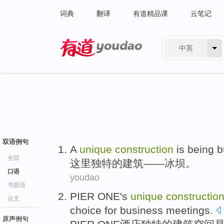
词典
翻译
有道精品课
云笔记
中英
有道 - 网易旗下搜索
双语例句
A
unique
construction
is being b
全部
这里
独特的
建筑
——
冰坝
。
口语
youdao
书面语
PIER
ONE's
unique
constructio
论文
choice for
business
meetings
.
原声例句