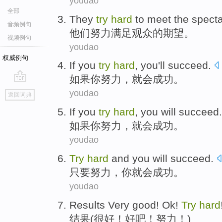
youdao
全部
They
try
hard
to
meet
the spect
音频例句
他们
努力
满足
观众
的
期望
。
视频例句
youdao
权威例句
If
you
try
hard
,
you
'll
succeed
.
如果
你
努力
，
就
会
成功
。
go
youdao
返回词典
top
If
you
try
hard
,
you
will
succeed
.
如果
你
努力
，
就
会
成功
。
youdao
Try
hard
and
you
will
succeed
.
只要
努力
，
你
就会
成功
。
youdao
Results
Very
good
!
Ok
!
Try
hard
结果(
很
好
！
好
吧！
努力
！)