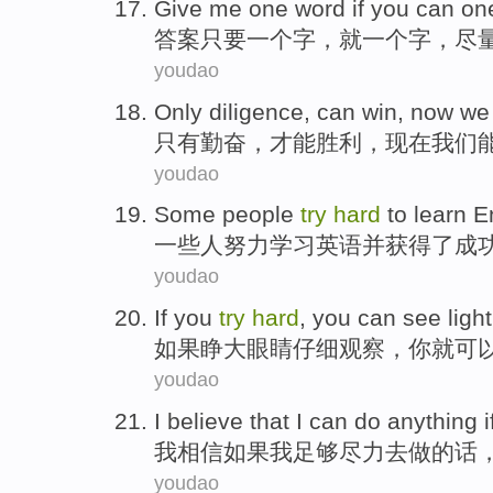
Give me
one
word
if you can
on
答案
只要
一
个
字
，就一个字，
尽
youdao
Only
diligence
,
can
win
,
now
we
只有
勤奋
，
才能
胜利
，
现在
我们
youdao
Some
people
try
hard
to
learn
E
一些
人
努力
学习
英语
并
获得了成
youdao
If
you
try
hard
,
you
can
see
light
如果
睁大眼睛
仔细
观察，
你
就可
youdao
I
believe that
I
can
do
anything
i
我
相信
如果
我足够尽力
去做
的话
youdao