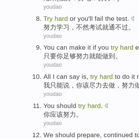
youdao
Try
hard
or you
'll
fail the
test
.
努力
学习，
不然
考试
就
通
不过。
youdao
You
can
make it
if
you
try
hard
e
只要
你
足够
努力
就
能
做到
。
youdao
All I
can
say
is,
try
hard
to
do
it 
我
只能
说
，你该
尽力
去
做
，努力
youdao
You
should
try
hard
.
你
应该
努力
。
youdao
We
should
prepare
,
continued t