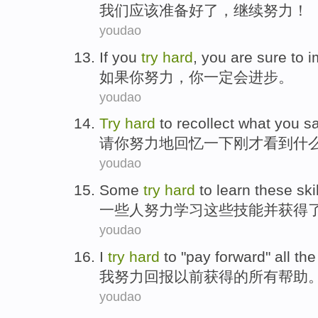
我们
应该
准备好
了，
继续
努力
！
youdao
If
you
try
hard
, you
are sure
to
i
如果
你
努力
，你
一定
会
进步
。
youdao
Try
hard
to
recollect
what
you
s
请你
努力
地
回忆一下刚才
看到
什
youdao
Some
try
hard
to
learn
these
ski
一些人
努力
学习
这些
技能
并
获得
youdao
I
try
hard
to
"
pay
forward"
all
th
我
努力
回报
以前
获得
的
所有
帮助
youdao