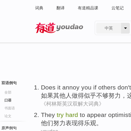
词典
翻译
有道精品课
云笔记
中英
有道 - 网易旗下搜索
双语例句
Does
it
annoy
you
if
others
don'
全部
如果
其他人
做
得
似乎
不够
努力
，
口语
《柯林斯英汉双解大词典》
书面语
They
try
hard
to
appear
optimist
论文
他们
努力
表现
得乐观
。
原声例句