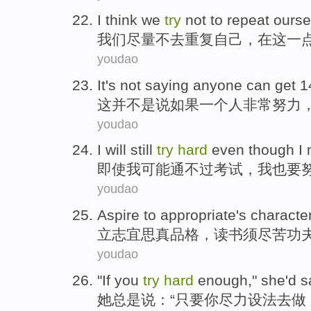
I think we
try
not
to
repeat
ourse
我们
尽量
不
去
重复
自己
，在这一
youdao
It
's not
saying
anyone
can
get
1
这
并
不是
说
如果
一个
人
非常
努力
youdao
I
will
still
try
hard
even though
I
即使
我
可能
通
不过
考试
，我也要
youdao
Aspire
to
appropriate
's
characte
立志
宜
思真
品格
，
读书
须
尽
苦功
youdao
"
If
you
try
hard
enough,"
she
'd
s
她
总是
说
：“
只要
你
尽力
设法去做