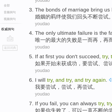
youdao
全部
The
bonds
of
marriage
bring
us
音频例句
婚姻
的
羁绊
使
我们
回头
不断
尝试
视频例句
youdao
权威例句
The only
ultimate
failure
is
the
fa
唯一
的
最大
的
失败
是
一而再
，
再
go
youdao
返回词典
top
If
at first
you don't
succeed
,
try
,
如果
开始
未
获成功
，要
尝试
、尝
youdao
I
will
try
,
and
try
,
and
try
again
.
我
要
尝试
，尝试，
再
尝试。
youdao
If
you
fail
,
you can
always
try
,
tr
如果
你
失败了
，
可以
一直
不断的