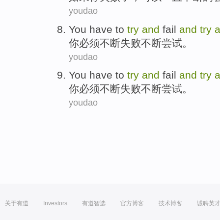
youdao
You
have to
try
and
fail
and
try
a
你
必须
不断
失败
不断
尝试
。
youdao
You
have to
try
and
fail
and
try
a
你
必须
不断
失败
不断
尝试
。
youdao
关于有道
Investors
有道智选
官方博客
技术博客
诚聘英