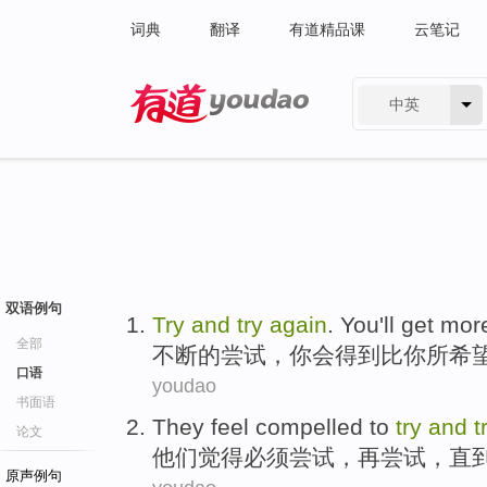
词典
翻译
有道精品课
云笔记
中英
有道 - 网易旗下搜索
双语例句
Try
and
try
again
.
You
'll
get
mor
全部
不断的
尝试
，
你
会
得到
比
你所
希
口语
youdao
书面语
They
feel
compelled to
try
and
t
论文
他们
觉得
必须
尝试
，
再
尝试，
直
原声例句