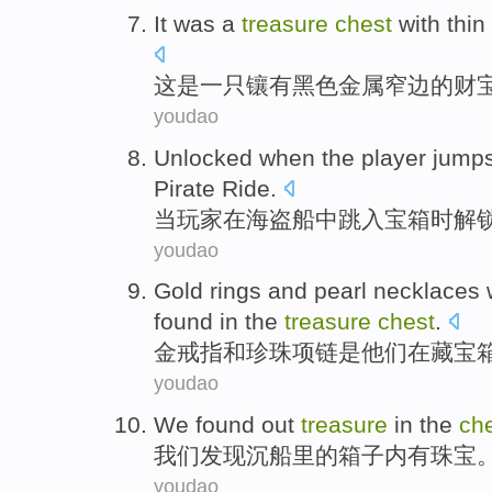
It
was
a
treasure
chest
with
thin
这
是
一
只
镶
有
黑色
金属
窄
边
的
财
youdao
Unlocked
when
the
player
jumps
Pirate Ride
.
当
玩家
在
海盗船
中
跳入
宝
箱
时解
youdao
Gold
rings
and
pearl
necklaces
found
in
the
treasure
chest
.
金
戒指
和
珍珠
项链
是
他们
在
藏宝
youdao
We
found out
treasure
in
the
ch
我们
发现
沉船
里
的
箱子
内有珠宝
youdao