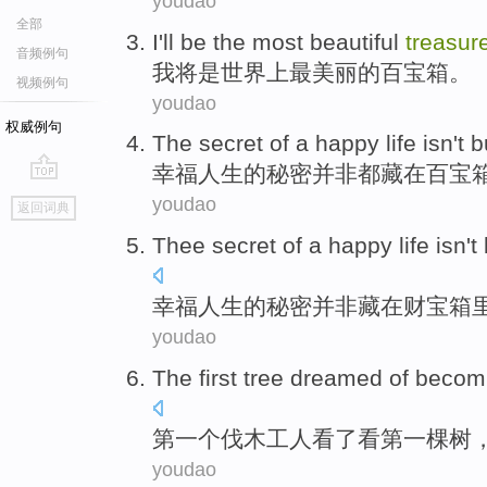
youdao
全部
I
'll
be
the most
beautiful
treasur
音频例句
我
将
是
世界
上
最
美丽
的
百宝箱
。
视频例句
youdao
权威例句
The
secret
of a
happy
life
isn't
b
幸福
人生
的
秘密
并非
都藏
在
百宝
go
youdao
返回词典
top
Thee secret
of a
happy
life
isn't
幸福
人生
的
秘密
并非
藏
在
财宝
箱
youdao
The first
tree
dreamed of becom
第一
个伐木工人看了看第
一棵树
youdao