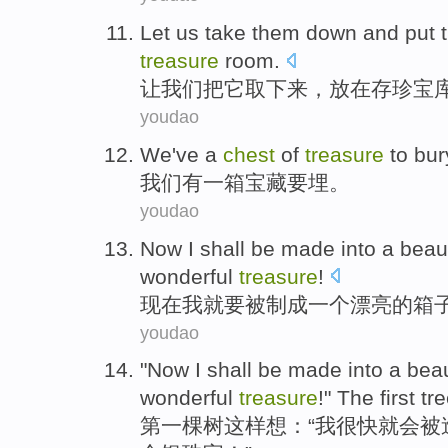
Let
us
take
them down
and
put 
treasure
room
.
让
我们
把
它
取下来，
放在
存
珍宝
youdao
We
've a
chest
of
treasure
to
bur
我们
有
一
箱
宝藏
要
埋。
youdao
Now
I
shall
be
made into
a
beaut
wonderful
treasure
!
现在
我
就要
被
制成
一个
漂亮的
箱
youdao
"Now
I
shall
be
made into
a
beau
wonderful
treasure
!"
The first
tr
第
一棵树
这样想：“
我
很快
就
会
被