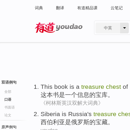
词典
翻译
有道精品课
云笔记
中英
有道 - 网易旗下搜索
双语例句
This book
is
a
treasure
chest
of
全部
这本
书
是
一个
信息
的
宝库
。
口语
《柯林斯英汉双解大词典》
书面语
Siberia
is
Russia
's
treasure
che
论文
西伯利亚
是
俄罗斯
的
宝藏
。
原声例句