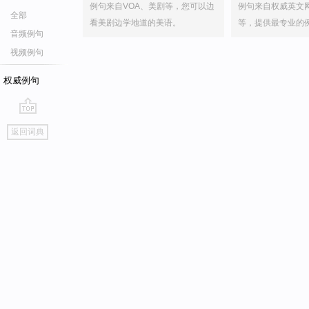
例句来自VOA、美剧等，您可以边
例句来自权威英文
全部
看美剧边学地道的美语。
等，提供最专业的
音频例句
视频例句
权威例句
go
返回词典
top