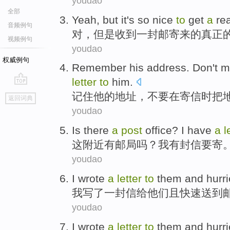
youdao
全部
Yeah
,
but
it's
so
nice
to
get
a
rea
音频例句
对
，
但是
收到
一封
邮寄
来
的
真正
视频例句
youdao
权威例句
Remember
his
address
.
Don't
m
letter
to
him
.
go
记住
他
的
地址
，
不要
在
寄信
时
把
返回词典
top
youdao
Is there
a
post
office
?
I
have
a
l
这
附近
有
邮局
吗？
我
有
封信
要
寄
youdao
I
wrote
a
letter
to
them
and
hurr
我
写了
一封信
给
他们
且
快速
送到
youdao
I
wrote
a
letter
to
them
and
hurr