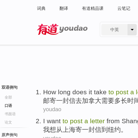
词典
翻译
有道精品课
云笔记
中英
有道 - 网易旗下搜索
双语例句
How long does it take
to
post
a
全部
邮寄
一封信
去
加拿大需要
多长
时
口语
youdao
书面语
I
want
to
post
a
letter
from
Shan
论文
我
想
从
上海
寄
一封信
到
纽约
。
原声例句