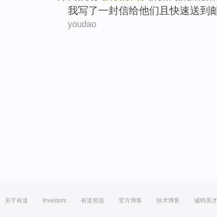
我
写了
一封信
给
他们
且
快速
送到
youdao
关于有道
Investors
有道智选
官方博客
技术博客
诚聘英