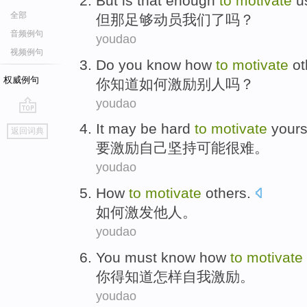
But
is
that
enough
to
motivate
u
全部
但
那
足够
动员
我们
了吗？
音频例句
youdao
视频例句
Do you
know
how
to
motivate
ot
权威例句
你
知道
如何
激励
别人
吗？
youdao
go
It
may
be hard
to
motivate
yours
返回词典
top
要
激励
自己坚持
可能
很难
。
youdao
How
to
motivate
others
.
如何
激发
他人
。
youdao
You
must
know
how
to
motivate
你
得
知道
怎样
自我
激励
。
youdao