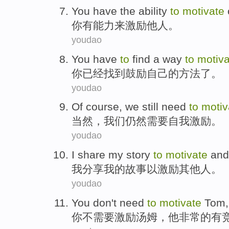
You
have
the
ability
to
motivate
你
有
能力
来
激励
他人
。
youdao
You
have
to
find
a
way
to
motiva
你
已经
找到
鼓励
自己
的
方法
了。
youdao
Of course
,
we
still
need
to
motiv
当然
，
我们
仍然
需要
自我
激励
。
youdao
I
share
my
story
to
motivate
and 
我
分享
我
的
故事
以
激励
其他人
。
youdao
You
don't
need
to
motivate
Tom
你
不
需要
激励
汤姆
，
他
非常
的
有