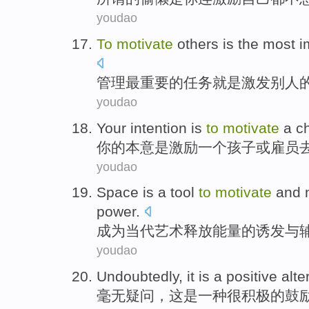
youdao
To
motivate
others
is
the most
i
管理
最
重要
的
任务
就是
激发
别人
youdao
Your
intention
is
to
motivate
a
ch
你
的
本意
是
激励
一个
孩子
或
雇员
youdao
Space is a
tool
to
motivate
and 
power
.
成为
当代
艺术
释放能量的诱发
与
youdao
Undoubtedly
,
it
is
a
positive
alte
毫无疑问
，
这
是
一种
很积极
的
鼓