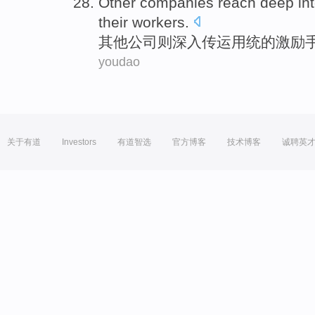
Other
companies
reach deep in
their
workers
.
其他
公司
则
深入
传
运用统的
激励
youdao
关于有道
Investors
有道智选
官方博客
技术博客
诚聘英