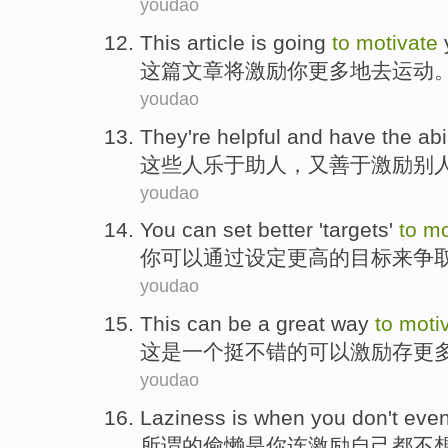
youdao
This
article
is
going
to
motivate
这
篇文章
将
激励
你
更多地
去
运动
youdao
They
're helpful
and
have
the
abi
这些
人
乐于
助人，
又
善于
激励
别
youdao
You
can
set
better
'
targets
'
to
mo
你
可以
通过设定
更高
的
目标
来
争
youdao
This
can
be
a
great
way
to
moti
这
是
一个
挺
不错的
可以
激励
存
更
youdao
Laziness
is
when
you
don
't
eve
所谓的
偷懒
是
你
连
激励
自己
都不