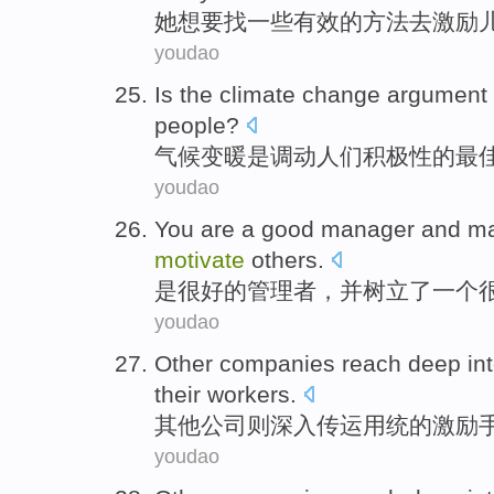
她
想
要
找
一些
有效
的
方法
去
激励
youdao
Is
the
climate
change
argument
people
?
气候
变
暖
是
调动
人们
积极性
的
最
youdao
You are
a
good
manager
and
m
motivate
others
.
是
很
好的
管理者
，
并
树立
了
一个
youdao
Other
companies
reach deep in
their
workers
.
其他
公司
则
深入
传
运用统的
激励
youdao