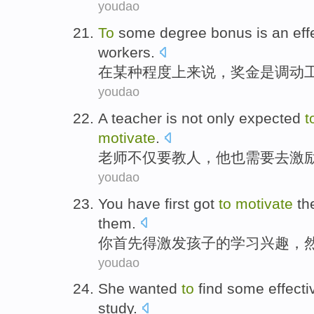
youdao
To
some
degree
bonus
is
an
eff
workers
.
在
某种
程度上
来说，
奖金
是
调动
youdao
A teacher
is
not only
expected
t
motivate
.
老师
不仅
要
教人
，
他
也
需要
去
激
youdao
You
have
first
got
to
motivate
th
them
.
你
首先
得
激发
孩子
的
学习兴趣，
youdao
She
wanted
to
find
some
effecti
study
.