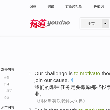
词典
翻译
有道精品课
云笔记
中英
有道 - 网易旗下搜索
双语例句
Our
challenge
is
to
motivate
tho
全部
join
our
cause
.
口语
我们
的
艰巨任务
是
要
激励
那些
投
书面语
业
。
论文
《柯林斯英汉双解大词典》
原声例句