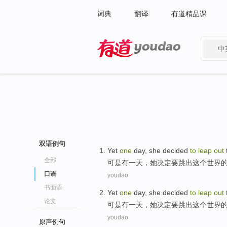
词典
翻译
有道精品课
中
有道 - 网易旗下搜索
双语例句
Yet
one
day
,
she
decided
to
leap
out
全部
可是
有一
天
，
她
决定
要
跳出
这个
世界
口语
youdao
书面语
Yet
one
day
,
she
decided
to
leap
out
论文
可是
有一
天
，
她
决定
要
跳出
这个
世界
youdao
原声例句