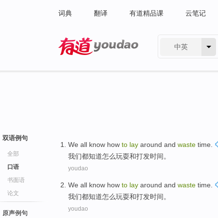
词典
翻译
有道精品课
云笔记
中英
有道 - 网易旗下搜索
双语例句
We
all
know
how
to
lay
around
and
waste
time
.
全部
我们
都
知道
怎么
玩耍
和
打发
时间
。
口语
youdao
书面语
We
all
know
how
to
lay
around
and
waste
time
.
论文
我们
都
知道
怎么
玩耍
和
打发
时间
。
youdao
原声例句