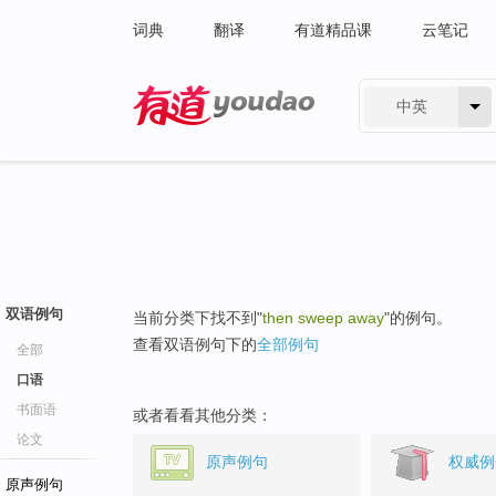
词典
翻译
有道精品课
云笔记
中英
有道 - 网易旗下搜索
双语例句
当前分类下找不到"
then sweep away
"的例句。
查看双语例句下的
全部例句
全部
口语
书面语
或者看看其他分类：
论文
原声例句
权威例
原声例句