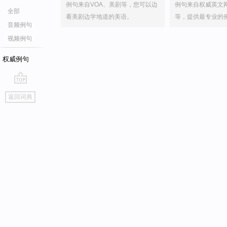
例句来自VOA、美剧等，您可以边
例句来自权威英文
全部
看美剧边学地道的美语。
等，提供最专业的
音频例句
视频例句
权威例句
go
返回词典
top