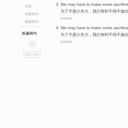
We
may
have to
make
some
sacrific
全部
为了
不因小失大
，
我们
有时
不得不
做
音频例句
youdao
视频例句
We
may
have to
make
some
sacrific
权威例句
为了
不因小失大
，
我们
有时
不得不
做
youdao
go
返回词典
top