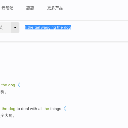
云笔记
惠惠
更多产品
英
g
the
dog
.
的
狗
。
g
the
dog
to
deal with
all
the
things
.
顾全
大局。