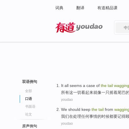
词典
翻译
有道精品课
中
有道 - 网易旗下搜索
双语例句
It
all
seems
a
case
of
the
tail
waggin
全部
所有
这
一切
看起来
就像
一
只
摇
着尾巴
口语
youdao
书面语
We
should keep
the
tail
from
waggin
论文
我们
在
处理
任何
事情
的
时候都要记得
youdao
原声例句