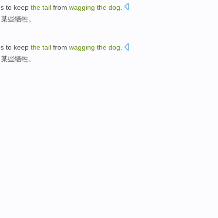
es
to
keep
the
tail
from
wagging
the
dog
.
出
某些
牺牲
。
es
to
keep
the
tail
from
wagging
the
dog
.
出
某些
牺牲
。