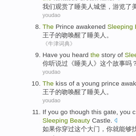
我们
观赏
了
睡美人
城堡
，游览了
youdao
The
Prince
awakened
Sleeping
王子
的
吻
唤醒了
睡美人
。
《牛津词典》
Have
you
heard
the
story
of
Sle
你
听说过
《睡美人》
这个
故事吗
youdao
The
kiss
of a young
prince
awak
王子
的
吻
唤醒了睡美人
。
youdao
If
you
go though
this
gate
, you
c
Sleeping
Beauty
Castle
.
如果
你
穿过
这个
大门
，你
就能够