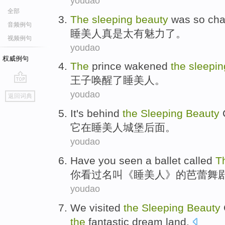
youdao
全部
The
sleeping
beauty
was
so
cha
音频例句
睡美人
真是
太
有魅力了
。
视频例句
youdao
权威例句
The
prince
wakened
the
sleepi
王子
唤醒
了睡美人。
go
youdao
返回词典
top
It
's behind
the
Sleeping
Beauty
它
在
睡美人
城堡后面。
youdao
Have
you
seen
a ballet
called
T
你
看过
名叫
《睡美人》的
芭蕾
舞
youdao
We
visited
the
Sleeping
Beauty
the
fantastic dream land
.