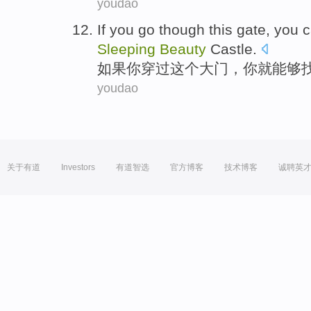
youdao
If
you
go though
this
gate
, you
c
Sleeping
Beauty
Castle
.
如果
你
穿过
这个
大门
，你
就能够
youdao
关于有道
Investors
有道智选
官方博客
技术博客
诚聘英