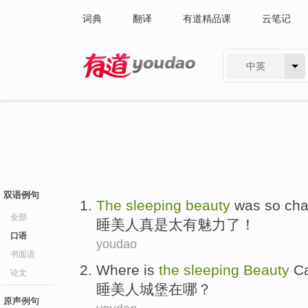
词典
翻译
有道精品课
云笔记
中英
有道 - 网易旗下搜索
双语例句
The
sleeping
beauty
was
so
cha
全部
睡美人
真是
太
有魅力
了！
口语
youdao
书面语
Where is
the
sleeping
Beauty
Ca
论文
睡美人
城堡在哪
？
原声例句