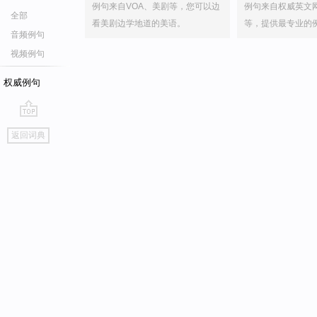
例句来自VOA、美剧等，您可以边
例句来自权威英文
全部
看美剧边学地道的美语。
等，提供最专业的
音频例句
视频例句
权威例句
go
返回词典
top