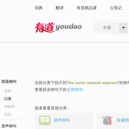
词典
翻译
有道精品课
云笔记
中英
有道 - 网易旗下搜索
双语例句
当前分类下找不到"
the same network segment
"的例
查看双语例句下的
全部例句
全部
口语
书面语
或者看看其他分类：
论文
原声例句
权威例
原声例句