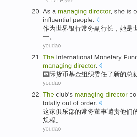
As a
managing
director
,
she
is
o
influential
people
.
作为
世界
银行
常务
副行长，
她
是
一。
youdao
The
International
Monetary
Fun
managing
director
.
国际
货币
基金组织
委任
了
新的
总
youdao
The
club
's
managing
director
c
totally
out of
order
.
这家
俱乐部
的
常务
董事
谴责
他们
规程。
youdao