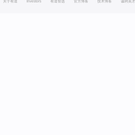
关于有道
Investors
有道智选
官方博客
技术博客
诚聘英