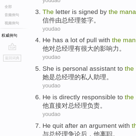
youdao
全部
The
letter
is
signed
by
the
mana
音频例句
信件
由
总经理
签字
。
视频例句
youdao
权威例句
He
has
a lot
of
pull
with
the
man
他
对
总经理
有
很大
的
影响力
。
go
youdao
返回词典
top
She
is
personal
assistant
to
the
她
是
总经理
的
私人
助理
。
youdao
He
is
directly
responsible
to
the
他
直接
对
总经理
负责
。
youdao
He
quit
after
an argument
with
t
与
总经理
争论
后
，
他
离职
。