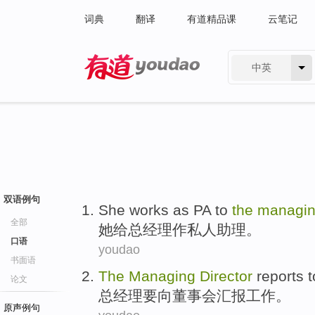
词典
翻译
有道精品课
云笔记
中英
有道 - 网易旗下搜索
双语例句
She
works
as PA
to
the
managi
全部
她
给
总经理
作
私人助理。
口语
youdao
书面语
The
Managing
Director
reports
t
论文
总经理
要向
董事会
汇报
工作。
原声例句