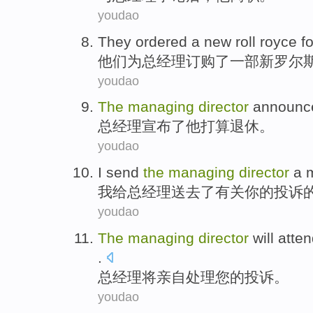
youdao
They
ordered
a
new
roll royce
fo
他们
为
总经理
订购了
一部
新
罗尔
youdao
The
managing
director
announc
总经理
宣布了
他
打算
退休
。
youdao
I
send
the
managing
director
a 
我
给
总经理
送去
了
有关
你
的
投诉
youdao
The
managing
director
will
atten
.
总经理
将
亲自处理
您
的
投诉
。
youdao