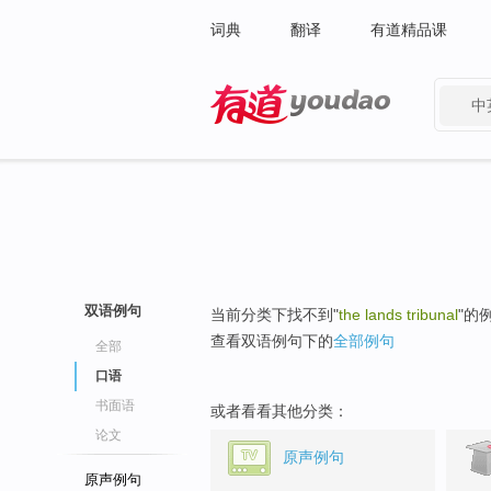
词典
翻译
有道精品课
中
有道 - 网易旗下搜索
双语例句
当前分类下找不到"
the lands tribunal
"的
查看双语例句下的
全部例句
全部
口语
书面语
或者看看其他分类：
论文
原声例句
原声例句