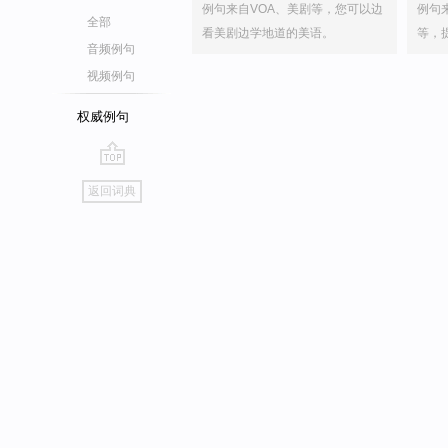
例句来自VOA、美剧等，您可以边
例句
全部
看美剧边学地道的美语。
等，
音频例句
视频例句
权威例句
go
返回词典
top