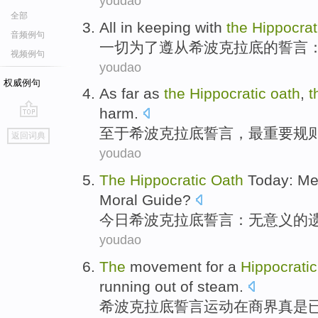
youdao
全部
All
in keeping
with
the
Hippocrat
音频例句
一切
为了
遵从
希
波克拉底的
誓言
视频例句
youdao
权威例句
As far as
the
Hippocratic
oath
,
t
harm
.
go
至于
希波克拉底
誓言
，
最
重要
规
返回词典
top
youdao
The
Hippocratic
Oath
Today
:
Me
Moral
Guide
?
今日
希
波克拉底
誓言
：
无意义
的
youdao
The
movement
for
a
Hippocratic
running out of steam.
希波克拉底
誓言
运动
在
商界
真是