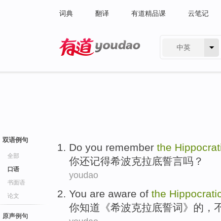
词典
翻译
有道精品课
云笔记
中英
有道 - 网易旗下搜索
双语例句
Do
you
remember
the
Hippocrat
全部
你
还记得
希
波克拉底誓言吗？
口语
youdao
书面语
You are
aware
of
the
Hippocrati
论文
你
知道
《
希波克拉底
誓词》的，
原声例句