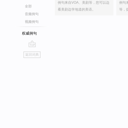
例句来自VOA、美剧等，您可以边
例句
全部
看美剧边学地道的美语。
等，
音频例句
视频例句
权威例句
go
返回词典
top