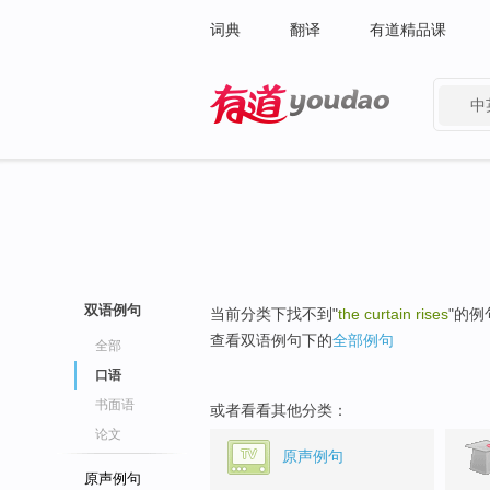
词典
翻译
有道精品课
中
有道 - 网易旗下搜索
双语例句
当前分类下找不到"
the curtain rises
"的例
查看双语例句下的
全部例句
全部
口语
书面语
或者看看其他分类：
论文
原声例句
原声例句