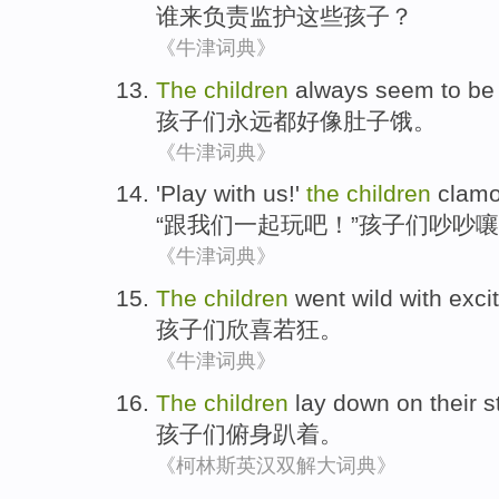
谁
来
负责
监护
这些
孩子
？
《牛津词典》
The
children
always
seem to be
孩子
们
永远
都
好像
肚子饿
。
《牛津词典》
'
Play
with
us
!'
the
children
clam
“
跟
我们
一起玩吧
！”
孩子们
吵吵嚷
《牛津词典》
The
children
went wild with exc
孩子
们
欣喜若狂
。
《牛津词典》
The
children
lay down on their
s
孩子们
俯身趴着
。
《柯林斯英汉双解大词典》