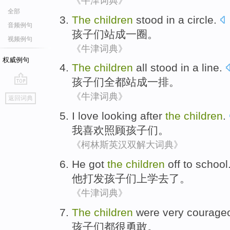
《牛津词典》
全部
The
children
stood
in
a
circle
.
音频例句
孩子
们
站
成
一
圈。
视频例句
《牛津词典》
权威例句
The
children
all
stood
in
a
line
.
孩子
们
全都
站
成
一
排。
go
《牛津词典》
返回词典
top
I
love
looking after
the
children
.
我
喜欢
照顾
孩子们
。
《柯林斯英汉双解大词典》
He
got
the
children
off
to school
他
打发
孩子们
上学
去了
。
《牛津词典》
The
children
were
very
courage
孩子
们
都
很
勇敢
。