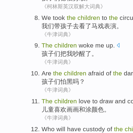
《柯林斯英汉双解大词典》
We
took
the
children
to
the
circ
我们
带
孩子
去
看
了
马戏
表演。
《牛津词典》
The
children
woke
me
up.
孩子们
把
我
吵醒
了。
《牛津词典》
Are
the
children
afraid of
the
da
孩子们
怕
黑
吗？
《牛津词典》
The
children
love
to draw
and
c
儿童
喜欢
画画
和
涂颜色
。
《牛津词典》
Who
will
have custody
of
the
ch