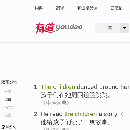
词典
翻译
有道精品课
云笔记
中英
有道 - 网易旗下搜索
双语例句
The
children
danced
around
her
全部
孩子们
在
她
周围
蹦蹦跳跳
。
口语
《牛津词典》
书面语
He
read
the
children
a story
.
论文
他
给
孩子们
读
了
一则
故事。
原声例句