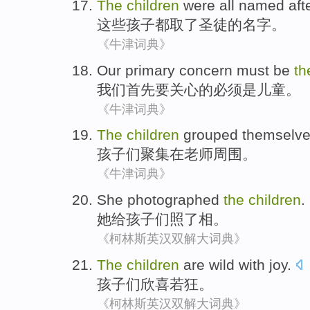
The
children
were all
named
aft
这些
孩子
都
取
了
圣徒
的名字。
《牛津词典》
Our
primary
concern
must be
t
我们
首先
要关心
的
必须
是
儿童
。
《牛津词典》
The
children
grouped themselv
孩子们
聚集
在
老师
周围
。
《牛津词典》
She
photographed
the
children
.
她
给孩子们
照
了相。
《柯林斯英汉双解大词典》
The
children
are
wild with joy
.
孩子
们欣喜若狂。
《柯林斯英汉双解大词典》