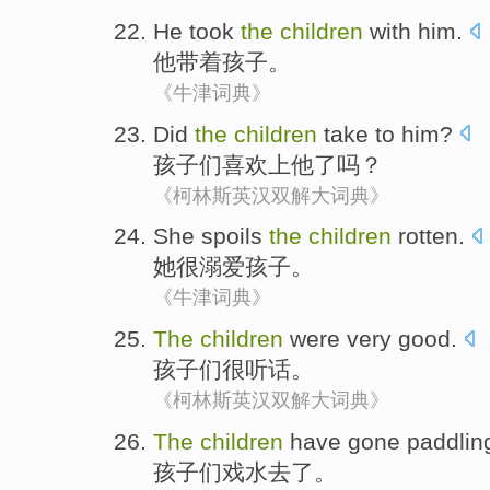
He
took
the
children
with him.
他
带
着孩子。
《牛津词典》
Did
the
children
take to
him
?
孩子
们
喜欢
上他了吗？
《柯林斯英汉双解大词典》
She
spoils
the
children
rotten.
她
很溺爱
孩子
。
《牛津词典》
The
children
were
very
good
.
孩子
们
很
听话。
《柯林斯英汉双解大词典》
The
children
have
gone
paddlin
孩子
们戏水去了。