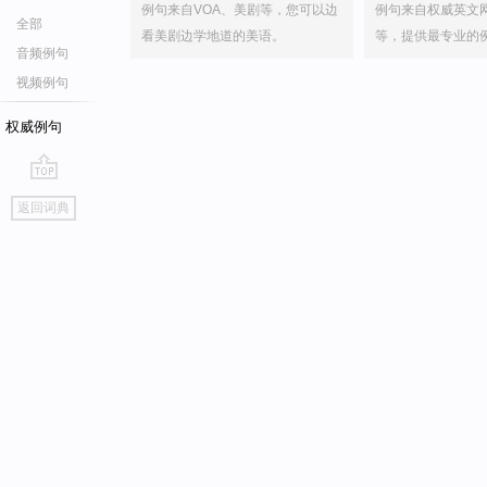
例句来自VOA、美剧等，您可以边
例句来自权威英文
全部
看美剧边学地道的美语。
等，提供最专业的
音频例句
视频例句
权威例句
go
返回词典
top