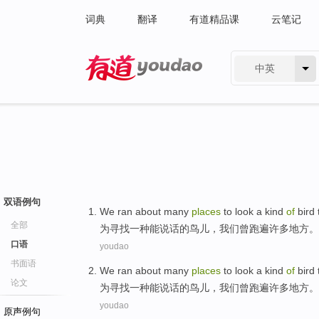
词典
翻译
有道精品课
云笔记
中英
有道 - 网易旗下搜索
双语例句
We
ran about
many
places
to
look
a
kind
of
bird
全部
为
寻找
一
种
能
说话
的
鸟儿
，
我们
曾
跑遍
许多
地方
。
口语
youdao
书面语
We
ran about
many
places
to
look
a
kind
of
bird
论文
为
寻找
一
种
能
说话
的
鸟儿
，
我们
曾
跑遍
许多
地方
。
youdao
原声例句