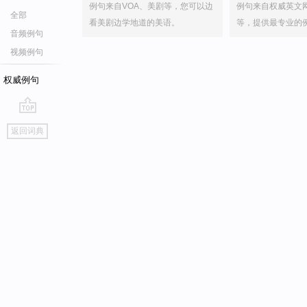
例句来自VOA、美剧等，您可以边
例句来自权威英文
全部
看美剧边学地道的美语。
等，提供最专业的
音频例句
视频例句
权威例句
go
返回词典
top