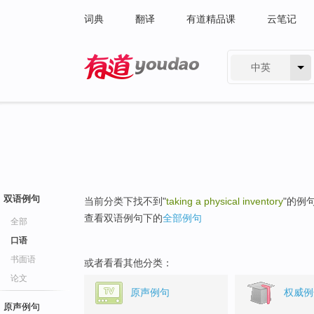
词典
翻译
有道精品课
云笔记
中英
有道 - 网易旗下搜索
双语例句
当前分类下找不到"
taking a physical inventory
"的例
查看双语例句下的
全部例句
全部
口语
书面语
或者看看其他分类：
论文
原声例句
权威例
原声例句