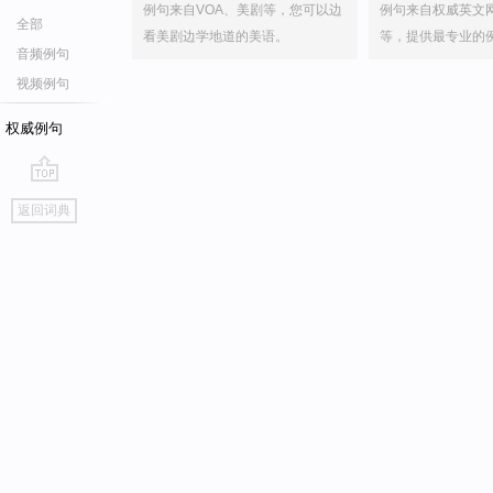
例句来自VOA、美剧等，您可以边
例句来自权威英文
全部
看美剧边学地道的美语。
等，提供最专业的
音频例句
视频例句
权威例句
go
返回词典
top