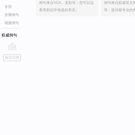
例句来自VOA、美剧等，您可以边
例句来自权威英文
全部
看美剧边学地道的美语。
等，提供最专业的
音频例句
视频例句
权威例句
go
返回词典
top