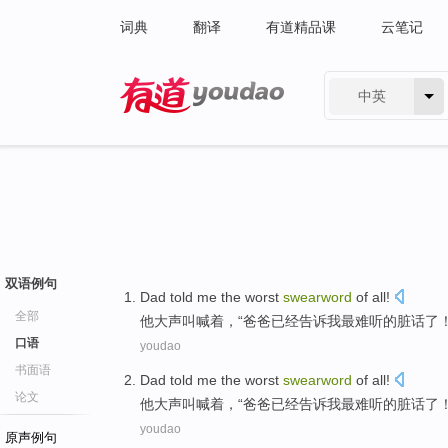
词典
翻译
有道精品课
云笔记
中英
有道 - 网易旗下搜索
双语例句
Dad
told
me
the worst
swearword
of
all!
全部
他大声叫喊着，“
爸爸
已经告诉
我
最
难听的
脏话
了
口语
youdao
书面语
Dad
told
me
the worst
swearword
of
all!
论文
他大声叫喊着，“
爸爸
已经告诉
我
最
难听的
脏话
了
youdao
原声例句