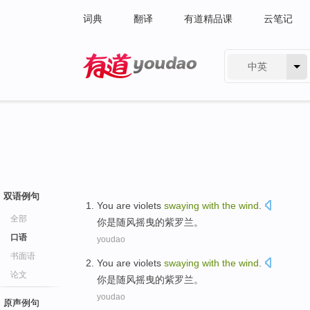
词典
翻译
有道精品课
云笔记
中英
有道 - 网易旗下搜索
双语例句
You
are
violets
swaying
with
the
wind
.
全部
你
是
随风
摇曳
的
紫罗兰
。
口语
youdao
书面语
You
are
violets
swaying
with
the
wind
.
论文
你
是
随风
摇曳
的
紫罗兰
。
youdao
原声例句