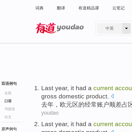
词典
翻译
有道精品课
云笔记
中英
有道 - 网易旗下搜索
双语例句
Last year
, it had a
current
accou
全部
gross domestic product
.
口语
去年
，欧元区
的
经常
账户
顺差
占
书面语
youdao
论文
Last year
, it had a
current
accou
原声例句