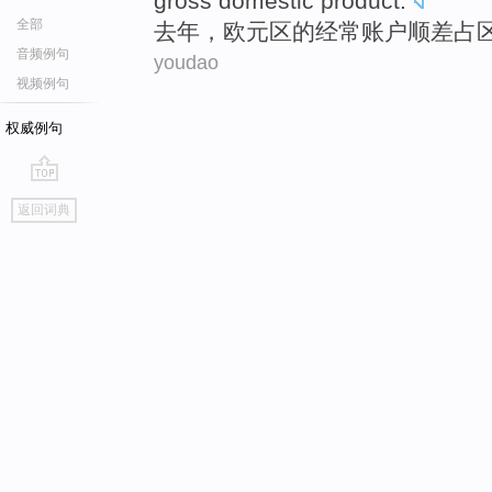
gross domestic product
.
全部
去年
，欧元区
的
经常
账户
顺差
占
音频例句
youdao
视频例句
权威例句
go
返回词典
top